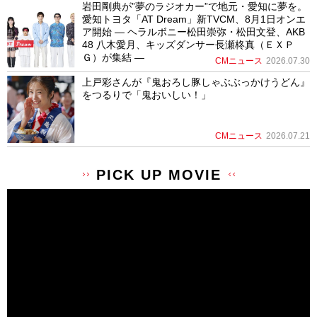
岩田剛典が”夢のラジオカー”で地元・愛知に夢を。
愛知トヨタ「AT Dream」新TVCM、8月1日オンエ
ア開始 ― ヘラルボニー松田崇弥・松田文登、AKB
48 八木愛月、キッズダンサー長瀬柊真（ＥＸＰ
Ｇ）が集結 ―
CMニュース
2026.07.30
上戸彩さんが『鬼おろし豚しゃぶぶっかけうどん』
をつるりで「鬼おいしい！」
CMニュース
2026.07.21
PICK UP MOVIE