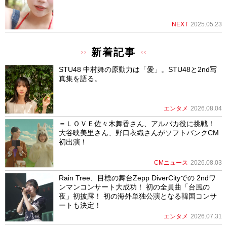
NEXT
2025.05.23
新着記事
STU48 中村舞の原動力は「愛」。STU48と2nd写
真集を語る。
エンタメ
2026.08.04
＝ＬＯＶＥ佐々木舞香さん、アルパカ役に挑戦！
大谷映美里さん、野口衣織さんがソフトバンクCM
初出演！
CMニュース
2026.08.03
Rain Tree、目標の舞台Zepp DiverCityでの 2ndワ
ンマンコンサート大成功！ 初の全員曲「台風の
夜」初披露！ 初の海外単独公演となる韓国コンサ
ートも決定！
エンタメ
2026.07.31