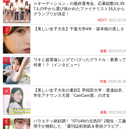
☆オーディション」の最終選考会。応募総数16,39
7人の中から選び抜かれたファイナリスト16人から
グランプリが決定！
NEXT
2023.10.10
【美しい女子大生】千葉大学4年・坂本桜の美しさ
連載
2023.03.22
ワキと超望遠レンズでバズったグラドル・累累って
何者！？（インタビュー）
特集
2025.06.16
【美しい女子大生の素顔】早稲田大学・渡邉結衣、
学生アナウンス大賞「CanCam賞」の才女
連載
2021.04.21
バラエティ絶好調！ “STU48の元気印” 2期生・工藤
理子が挑戦した 「週刊誌初表紙＆巻頭グラビア」