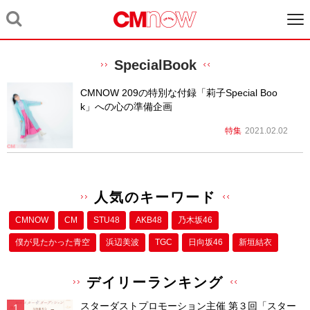
SpecialBook
CMNOW 209の特別な付録「莉子Special Boo
k」への心の準備企画
特集
2021.02.02
人気のキーワード
CMNOW
CM
STU48
AKB48
乃木坂46
僕が⾒たかった⻘空
浜辺美波
TGC
日向坂46
新垣結衣
デイリーランキング
スターダストプロモーション主催 第３回「スター