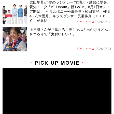
岩田剛典が”夢のラジオカー”で地元・愛知に夢を。
愛知トヨタ「AT Dream」新TVCM、8月1日オンエ
ア開始 ― ヘラルボニー松田崇弥・松田文登、AKB
48 八木愛月、キッズダンサー長瀬柊真（ＥＸＰ
Ｇ）が集結 ―
CMニュース
2026.07.30
上戸彩さんが『鬼おろし豚しゃぶぶっかけうどん』
をつるりで「鬼おいしい！」
CMニュース
2026.07.21
PICK UP MOVIE