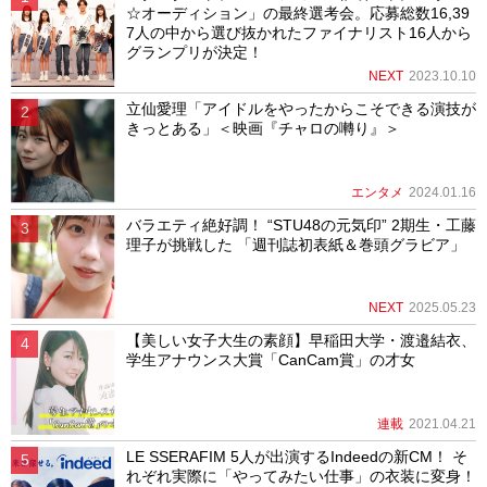
☆オーディション」の最終選考会。応募総数16,39
7人の中から選び抜かれたファイナリスト16人から
グランプリが決定！
NEXT
2023.10.10
立仙愛理「アイドルをやったからこそできる演技が
きっとある」＜映画『チャロの囀り』＞
エンタメ
2024.01.16
バラエティ絶好調！ “STU48の元気印” 2期生・工藤
理子が挑戦した 「週刊誌初表紙＆巻頭グラビア」
NEXT
2025.05.23
【美しい女子大生の素顔】早稲田大学・渡邉結衣、
学生アナウンス大賞「CanCam賞」の才女
連載
2021.04.21
LE SSERAFIM 5人が出演するIndeedの新CM！ そ
れぞれ実際に「やってみたい仕事」の衣装に変身！