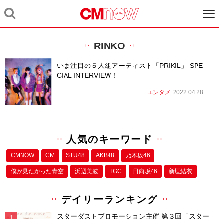
RINKO
いま注目の５人組アーティスト「PRIKIL」 SPE
CIAL INTERVIEW！
エンタメ
2022.04.28
人気のキーワード
CMNOW
CM
STU48
AKB48
乃木坂46
僕が⾒たかった⻘空
浜辺美波
TGC
日向坂46
新垣結衣
デイリーランキング
スターダストプロモーション主催 第３回「スター