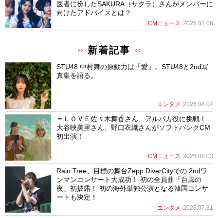
医者に扮したSAKURA（サクラ）さんがメンバーに
向けたアドバイスとは？
CMニュース
2025.01.08
新着記事
STU48 中村舞の原動力は「愛」。STU48と2nd写
真集を語る。
エンタメ
2026.08.04
＝ＬＯＶＥ佐々木舞香さん、アルパカ役に挑戦！
大谷映美里さん、野口衣織さんがソフトバンクCM
初出演！
CMニュース
2026.08.03
Rain Tree、目標の舞台Zepp DiverCityでの 2ndワ
ンマンコンサート大成功！ 初の全員曲「台風の
夜」初披露！ 初の海外単独公演となる韓国コンサ
ートも決定！
エンタメ
2026.07.31