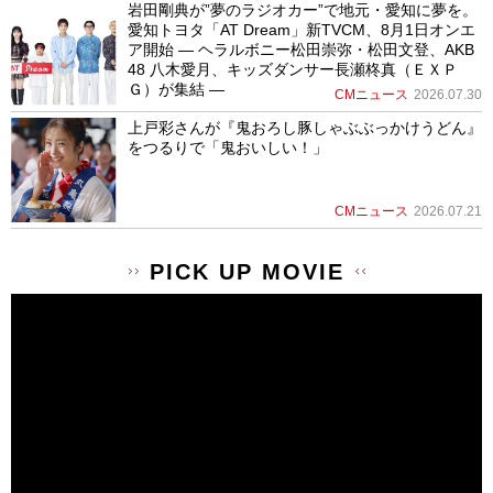
岩田剛典が”夢のラジオカー”で地元・愛知に夢を。
愛知トヨタ「AT Dream」新TVCM、8月1日オンエ
ア開始 ― ヘラルボニー松田崇弥・松田文登、AKB
48 八木愛月、キッズダンサー長瀬柊真（ＥＸＰ
Ｇ）が集結 ―
CMニュース
2026.07.30
上戸彩さんが『鬼おろし豚しゃぶぶっかけうどん』
をつるりで「鬼おいしい！」
CMニュース
2026.07.21
PICK UP MOVIE