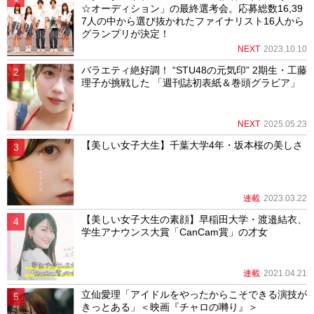
☆オーディション」の最終選考会。応募総数16,39
7人の中から選び抜かれたファイナリスト16人から
グランプリが決定！
NEXT
2023.10.10
バラエティ絶好調！ “STU48の元気印” 2期生・工藤
理子が挑戦した 「週刊誌初表紙＆巻頭グラビア」
NEXT
2025.05.23
【美しい女子大生】千葉大学4年・坂本桜の美しさ
連載
2023.03.22
【美しい女子大生の素顔】早稲田大学・渡邉結衣、
学生アナウンス大賞「CanCam賞」の才女
連載
2021.04.21
立仙愛理「アイドルをやったからこそできる演技が
きっとある」＜映画『チャロの囀り』＞