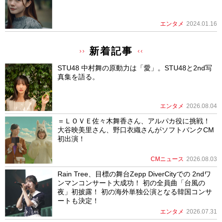
エンタメ
2024.01.16
新着記事
STU48 中村舞の原動力は「愛」。STU48と2nd写
真集を語る。
エンタメ
2026.08.04
＝ＬＯＶＥ佐々木舞香さん、アルパカ役に挑戦！
大谷映美里さん、野口衣織さんがソフトバンクCM
初出演！
CMニュース
2026.08.03
Rain Tree、目標の舞台Zepp DiverCityでの 2ndワ
ンマンコンサート大成功！ 初の全員曲「台風の
夜」初披露！ 初の海外単独公演となる韓国コンサ
ートも決定！
エンタメ
2026.07.31