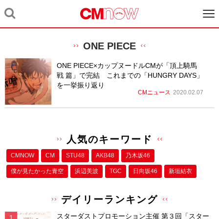
ONE PIECE
ONE PIECE×カップヌードルCMが「頂上騎馬
戦 篇」で完結 これまでの「HUNGRY DAYS」
を一挙振り返り
CMニュース
2020.02.07
人気のキーワード
CMNOW
CM
STU48
AKB48
乃木坂46
僕が⾒たかった⻘空
浜辺美波
TGC
日向坂46
新垣結衣
デイリーランキング
スターダストプロモーション主催 第３回「スター