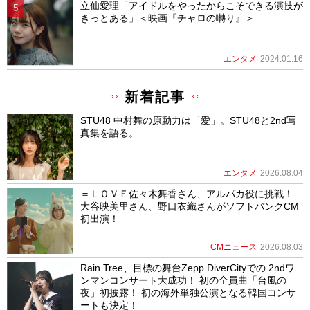
立仙愛理「アイドルをやったからこそできる演技が
きっとある」＜映画『チャロの囀り』＞
エンタメ
2024.01.16
新着記事
STU48 中村舞の原動力は「愛」。STU48と2nd写
真集を語る。
エンタメ
2026.08.04
＝ＬＯＶＥ佐々木舞香さん、アルパカ役に挑戦！
大谷映美里さん、野口衣織さんがソフトバンクCM
初出演！
CMニュース
2026.08.03
Rain Tree、目標の舞台Zepp DiverCityでの 2ndワ
ンマンコンサート大成功！ 初の全員曲「台風の
夜」初披露！ 初の海外単独公演となる韓国コンサ
ートも決定！