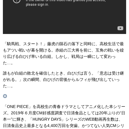
「騎馬戦、スタート！」藤虎の隕石の落下と同時に、高校生活で最
もアツい戦いが幕を開ける。赤組の三大将を前に、互角の戦いを繰
り広げる白ひげ率いる白組。しかし、戦局は一瞬にして変わっ
た…。
誰もが白組の敗北を確信したとき、白ひげは言う。「意志は受け継
がれる。」次の瞬間、白ひげの背後からルフィが飛び出していっ
た…。
◎
「ONE PIECE」を高校生の青春ドラマとしてアニメ化した本シリー
ズ。2019年６月度CM好感度調査で日清食品としては20年ぶりの“日
本一”に輝き、「HUNGRY DAYS」シリーズのWEB動画再生数は、
日清食品史上最多となる4,400万回を突歯。かつてない人気CMシリ