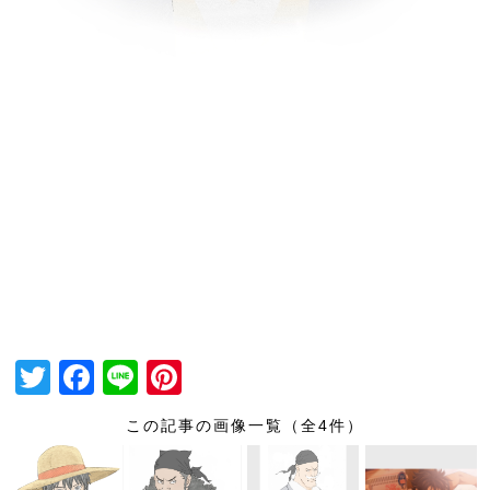
T
F
Li
Pi
wi
a
n
nt
この記事の画像一覧（全4件）
tt
c
e
er
er
e
e