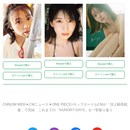
Amazonで購入
Amazonで購入
Amazonで購入
ヨドバシ.comで購入
ヨドバシ.comで購入
ヨドバシ.comで購入
CMNOW WEB
>
CMニュース
>
ONE PIECE×カップヌードルCMが「頂上騎馬戦
篇」で完結 これまでの「HUNGRY DAYS」を一挙振り返り