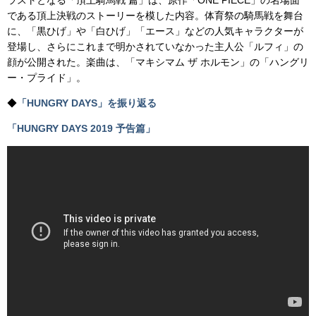
ラストとなる「頂上騎馬戦 篇」は、原作「ONE PIECE」の名場面
である頂上決戦のストーリーを模した内容。体育祭の騎馬戦を舞台
に、「黒ひげ」や「白ひげ」「エース」などの人気キャラクターが
登場し、さらにこれまで明かされていなかった主人公「ルフィ」の
顔が公開された。楽曲は、「マキシマム ザ ホルモン」の「ハングリ
ー・プライド」。
◆
「HUNGRY DAYS」を振り返る
「HUNGRY DAYS 2019 予告篇」