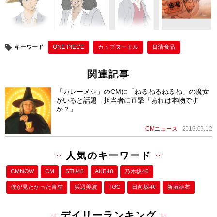
b
st
o
o
キーワード
ONE PIECE
カップヌードル
日清食品
k
関連記事
「カレーメシ」のCMに「ねるねるねるね」の魔女
がいると話題 担当者に直撃「あれは本物です
か？」
CMニュース
2019.09.12
人気のキーワード
CMNOW
CM
STU48
AKB48
乃木坂46
僕が⾒たかった⻘空
浜辺美波
TGC
日向坂46
新垣結衣
デイリーランキング