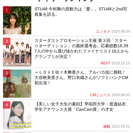
STU48 中村舞の原動力は「愛」。STU48と2nd写
真集を語る。
エンタメ
2026.08.04
スターダストプロモーション主催 第３回「スター
☆オーディション」の最終選考会。応募総数16,39
7人の中から選び抜かれたファイナリスト16人から
グランプリが決定！
NEXT
2023.10.10
＝ＬＯＶＥ佐々木舞香さん、アルパカ役に挑戦！
大谷映美里さん、野口衣織さんがソフトバンクCM
初出演！
CMニュース
2026.08.03
【美しい女子大生の素顔】早稲田大学・渡邉結衣、
学生アナウンス大賞「CanCam賞」の才女
連載
2021.04.21