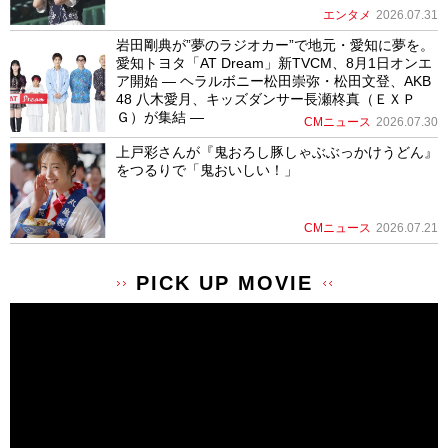
エンタメ
2026.07.31
岩田剛典が”夢のラジオカー”で地元・愛知に夢を。
愛知トヨタ「AT Dream」新TVCM、8月1日オンエ
ア開始 ― ヘラルボニー松田崇弥・松田文登、AKB
48 八木愛月、キッズダンサー長瀬柊真（ＥＸＰ
Ｇ）が集結 ―
CMニュース
2026.07.30
上戸彩さんが『鬼おろし豚しゃぶぶっかけうどん』
をつるりで「鬼おいしい！」
CMニュース
2026.07.21
PICK UP MOVIE