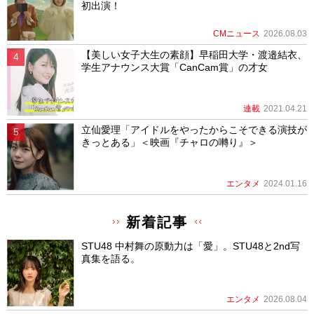
初出演！
CMニュース
2026.08.03
【美しい女子大生の素顔】早稲田大学・渡邉結衣、
学生アナウンス大賞「CanCam賞」の才女
連載
2021.04.21
立仙愛理「アイドルをやったからこそできる演技が
きっとある」＜映画『チャロの囀り』＞
エンタメ
2024.01.16
新着記事
STU48 中村舞の原動力は「愛」。STU48と2nd写
真集を語る。
エンタメ
2026.08.04