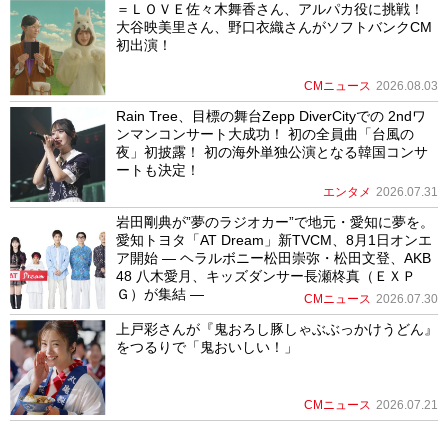
＝ＬＯＶＥ佐々木舞香さん、アルパカ役に挑戦！
大谷映美里さん、野口衣織さんがソフトバンクCM
初出演！
CMニュース
2026.08.03
Rain Tree、目標の舞台Zepp DiverCityでの 2ndワ
ンマンコンサート大成功！ 初の全員曲「台風の
夜」初披露！ 初の海外単独公演となる韓国コンサ
ートも決定！
エンタメ
2026.07.31
岩田剛典が”夢のラジオカー”で地元・愛知に夢を。
愛知トヨタ「AT Dream」新TVCM、8月1日オンエ
ア開始 ― ヘラルボニー松田崇弥・松田文登、AKB
48 八木愛月、キッズダンサー長瀬柊真（ＥＸＰ
Ｇ）が集結 ―
CMニュース
2026.07.30
上戸彩さんが『鬼おろし豚しゃぶぶっかけうどん』
をつるりで「鬼おいしい！」
CMニュース
2026.07.21