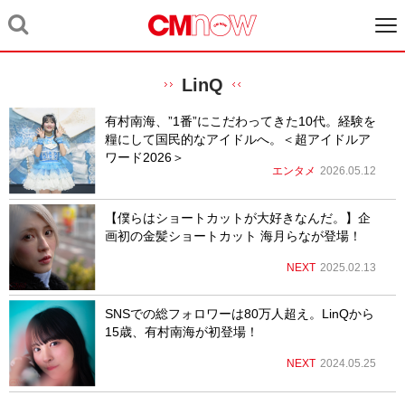
LinQ
有村南海、”1番”にこだわってきた10代。経験を
糧にして国民的なアイドルへ。＜超アイドルア
ワード2026＞
エンタメ
2026.05.12
【僕らはショートカットが大好きなんだ。】企
画初の金髪ショートカット 海月らなが登場！
NEXT
2025.02.13
SNSでの総フォロワーは80万人超え。LinQから
15歳、有村南海が初登場！
NEXT
2024.05.25