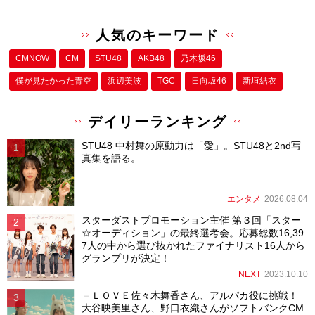
人気のキーワード
CMNOW
CM
STU48
AKB48
乃木坂46
僕が⾒たかった⻘空
浜辺美波
TGC
日向坂46
新垣結衣
デイリーランキング
STU48 中村舞の原動力は「愛」。STU48と2nd写
真集を語る。
エンタメ
2026.08.04
スターダストプロモーション主催 第３回「スター
☆オーディション」の最終選考会。応募総数16,39
7人の中から選び抜かれたファイナリスト16人から
グランプリが決定！
NEXT
2023.10.10
＝ＬＯＶＥ佐々木舞香さん、アルパカ役に挑戦！
大谷映美里さん、野口衣織さんがソフトバンクCM