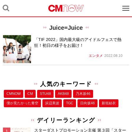
Juice=Juice
「TIF 2022」国内最大級のアイドルフェスで熱
狂！初日の様子をお届け！
エンタメ
2022.08.10
人気のキーワード
CMNOW
CM
STU48
AKB48
乃木坂46
僕が⾒たかった⻘空
浜辺美波
TGC
日向坂46
新垣結衣
デイリーランキング
スターダストプロモーション主催 第３回「スター