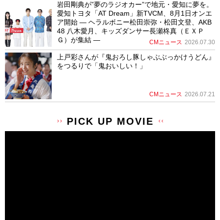
岩田剛典が”夢のラジオカー”で地元・愛知に夢を。
愛知トヨタ「AT Dream」新TVCM、8月1日オンエ
ア開始 ― ヘラルボニー松田崇弥・松田文登、AKB
48 八木愛月、キッズダンサー長瀬柊真（ＥＸＰ
Ｇ）が集結 ―
CMニュース
2026.07.30
上戸彩さんが『鬼おろし豚しゃぶぶっかけうどん』
をつるりで「鬼おいしい！」
CMニュース
2026.07.21
PICK UP MOVIE