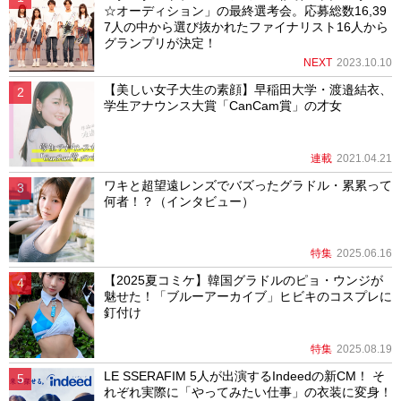
☆オーディション」の最終選考会。応募総数16,39
7人の中から選び抜かれたファイナリスト16人から
グランプリが決定！
NEXT
2023.10.10
【美しい女子大生の素顔】早稲田大学・渡邉結衣、
学生アナウンス大賞「CanCam賞」の才女
連載
2021.04.21
ワキと超望遠レンズでバズったグラドル・累累って
何者！？（インタビュー）
特集
2025.06.16
【2025夏コミケ】韓国グラドルのピョ・ウンジが
魅せた！「ブルーアーカイブ」ヒビキのコスプレに
釘付け
特集
2025.08.19
LE SSERAFIM 5人が出演するIndeedの新CM！ そ
れぞれ実際に「やってみたい仕事」の衣装に変身！