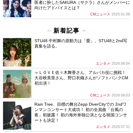
医者に扮したSAKURA（サクラ）さんがメンバーに
向けたアドバイスとは？
CMニュース
2025.01.08
新着記事
STU48 中村舞の原動力は「愛」。STU48と2nd写
真集を語る。
エンタメ
2026.08.04
＝ＬＯＶＥ佐々木舞香さん、アルパカ役に挑戦！
大谷映美里さん、野口衣織さんがソフトバンクCM
初出演！
CMニュース
2026.08.03
Rain Tree、目標の舞台Zepp DiverCityでの 2ndワ
ンマンコンサート大成功！ 初の全員曲「台風の
夜」初披露！ 初の海外単独公演となる韓国コンサ
ートも決定！
エンタメ
2026.07.31