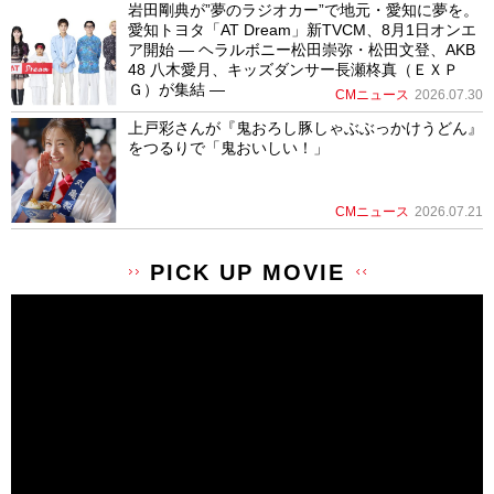
岩田剛典が”夢のラジオカー”で地元・愛知に夢を。
愛知トヨタ「AT Dream」新TVCM、8月1日オンエ
ア開始 ― ヘラルボニー松田崇弥・松田文登、AKB
48 八木愛月、キッズダンサー長瀬柊真（ＥＸＰ
Ｇ）が集結 ―
CMニュース
2026.07.30
上戸彩さんが『鬼おろし豚しゃぶぶっかけうどん』
をつるりで「鬼おいしい！」
CMニュース
2026.07.21
PICK UP MOVIE