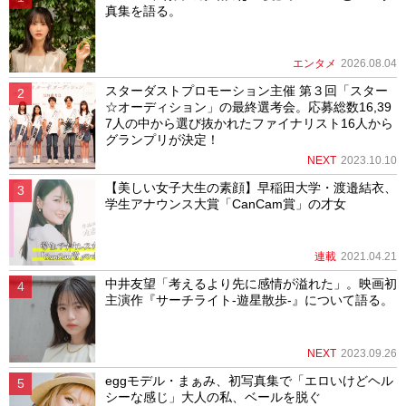
真集を語る。
エンタメ
2026.08.04
スターダストプロモーション主催 第３回「スター
☆オーディション」の最終選考会。応募総数16,39
7人の中から選び抜かれたファイナリスト16人から
グランプリが決定！
NEXT
2023.10.10
【美しい女子大生の素顔】早稲田大学・渡邉結衣、
学生アナウンス大賞「CanCam賞」の才女
連載
2021.04.21
中井友望「考えるより先に感情が溢れた」。映画初
主演作『サーチライト-遊星散歩-』について語る。
NEXT
2023.09.26
eggモデル・まぁみ、初写真集で「エロいけどヘル
シーな感じ」大人の私、ベールを脱ぐ