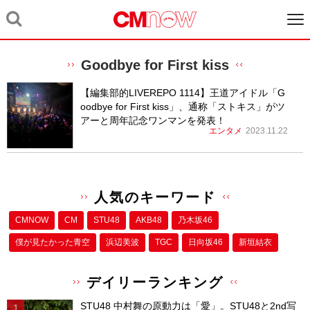
Goodbye for First kiss
【編集部的LIVEREPO 1114】王道アイドル「G
oodbye for First kiss」、通称「ストキス」がツ
アーと周年記念ワンマンを発表！
エンタメ
2023.11.22
人気のキーワード
CMNOW
CM
STU48
AKB48
乃木坂46
僕が⾒たかった⻘空
浜辺美波
TGC
日向坂46
新垣結衣
デイリーランキング
STU48 中村舞の原動力は「愛」。STU48と2nd写