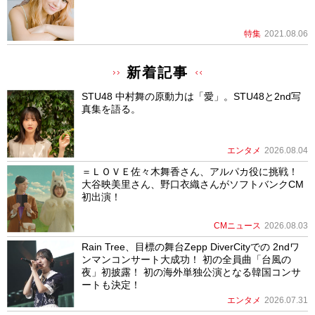
特集
2021.08.06
新着記事
STU48 中村舞の原動力は「愛」。STU48と2nd写
真集を語る。
エンタメ
2026.08.04
＝ＬＯＶＥ佐々木舞香さん、アルパカ役に挑戦！
大谷映美里さん、野口衣織さんがソフトバンクCM
初出演！
CMニュース
2026.08.03
Rain Tree、目標の舞台Zepp DiverCityでの 2ndワ
ンマンコンサート大成功！ 初の全員曲「台風の
夜」初披露！ 初の海外単独公演となる韓国コンサ
ートも決定！
エンタメ
2026.07.31