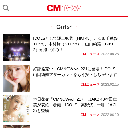
Girls²
IDOLSとして運上弘菜（HKT48）、石田千穂(S
TU48)、中村舞（STU48）、山口綺羅（Girls
2）が揃い踏み！
CMニュース
2023.08.26
好評発売中！CMNOW vol.221に登場！IDOLS
山口綺羅アザーカットをもう投下しちゃいます
CMニュース
2023.02.15
本日発売「CMNOWvol. 217」はAKB 48本田仁
美が表紙・巻頭！IDOLS、高野洸、十味（＃2i
2)も登場！
CMニュース
2022.06.10