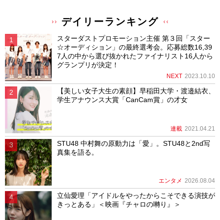
デイリーランキング
スターダストプロモーション主催 第３回「スター
☆オーディション」の最終選考会。応募総数16,39
7人の中から選び抜かれたファイナリスト16人から
グランプリが決定！
NEXT
2023.10.10
【美しい女子大生の素顔】早稲田大学・渡邉結衣、
学生アナウンス大賞「CanCam賞」の才女
連載
2021.04.21
STU48 中村舞の原動力は「愛」。STU48と2nd写
真集を語る。
エンタメ
2026.08.04
立仙愛理「アイドルをやったからこそできる演技が
きっとある」＜映画『チャロの囀り』＞