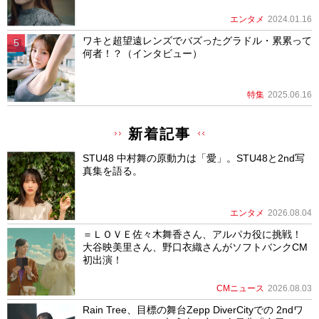
エンタメ
2024.01.16
ワキと超望遠レンズでバズったグラドル・累累って
何者！？（インタビュー）
特集
2025.06.16
新着記事
STU48 中村舞の原動力は「愛」。STU48と2nd写
真集を語る。
エンタメ
2026.08.04
＝ＬＯＶＥ佐々木舞香さん、アルパカ役に挑戦！
大谷映美里さん、野口衣織さんがソフトバンクCM
初出演！
CMニュース
2026.08.03
Rain Tree、目標の舞台Zepp DiverCityでの 2ndワ