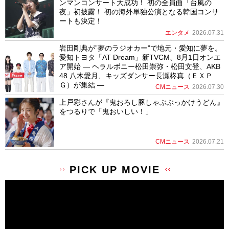
ンマンコンサート大成功！ 初の全員曲「台風の
夜」初披露！ 初の海外単独公演となる韓国コンサ
ートも決定！
エンタメ
2026.07.31
岩田剛典が”夢のラジオカー”で地元・愛知に夢を。
愛知トヨタ「AT Dream」新TVCM、8月1日オンエ
ア開始 ― ヘラルボニー松田崇弥・松田文登、AKB
48 八木愛月、キッズダンサー長瀬柊真（ＥＸＰ
Ｇ）が集結 ―
CMニュース
2026.07.30
上戸彩さんが『鬼おろし豚しゃぶぶっかけうどん』
をつるりで「鬼おいしい！」
CMニュース
2026.07.21
PICK UP MOVIE