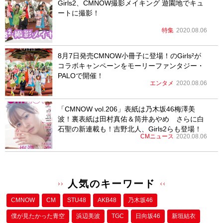
Girls2、CMNOW撮影メイキング 遊園地でキュ
ートに撮影！
特集
2020.08.06
8月7日発売CMNOW小冊子に登場！のGirls²が
コラボキャンペーンをモーリーファンタジー・
PALOで開催！
エンタメ
2020.08.06
「CMNOW vol.206」表紙は乃木坂46梅澤美
波！裏表紙は田村真佑＆筒井あやめ さらに白
石聖の新連載も！吉野北人、Girls2らも登場！
CMニュース
2020.08.06
人気のキーワード
CMNOW
CM
STU48
AKB48
乃木坂46
僕が⾒たかった⻘空
浜辺美波
TGC
日向坂46
新垣結衣