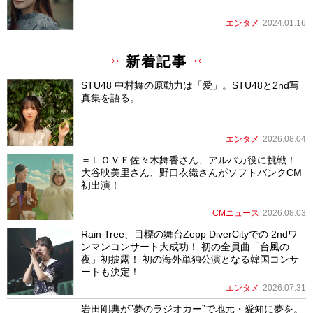
エンタメ
2024.01.16
新着記事
STU48 中村舞の原動力は「愛」。STU48と2nd写
真集を語る。
エンタメ
2026.08.04
＝ＬＯＶＥ佐々木舞香さん、アルパカ役に挑戦！
大谷映美里さん、野口衣織さんがソフトバンクCM
初出演！
CMニュース
2026.08.03
Rain Tree、目標の舞台Zepp DiverCityでの 2ndワ
ンマンコンサート大成功！ 初の全員曲「台風の
夜」初披露！ 初の海外単独公演となる韓国コンサ
ートも決定！
エンタメ
2026.07.31
岩田剛典が”夢のラジオカー”で地元・愛知に夢を。