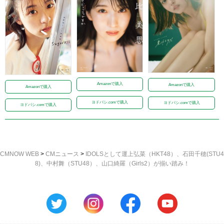
Amazonで購入
Amazonで購入
Amazonで購入
ヨドバシ.comで購入
ヨドバシ.comで購入
ヨドバシ.comで購入
CMNOW WEB
>
CMニュース
>
IDOLSとして運上弘菜（HKT48）、石田千穂(STU4
8)、中村舞（STU48）、山口綺羅（Girls2）が揃い踏み！