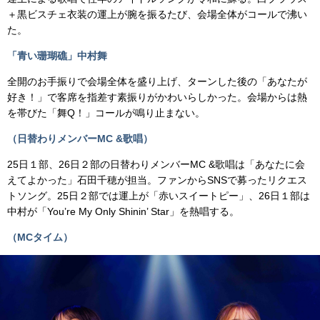
＋黒ビスチェ衣装の運上が腕を振るたび、会場全体がコールで沸い
た。
「青い珊瑚礁」中村舞
全開のお手振りで会場全体を盛り上げ、ターンした後の「あなたが
好き！」で客席を指差す素振りがかわいらしかった。会場からは熱
を帯びた「舞Q！」コールが鳴り止まない。
（日替わりメンバーMC &歌唱）
25日１部、26日２部の日替わりメンバーMC &歌唱は「あなたに会
えてよかった」石田千穂が担当。ファンからSNSで募ったリクエス
トソング。25日２部では運上が「赤いスイートピー」、26日１部は
中村が「You’re My Only Shinin’ Star」を熱唱する。
（MCタイム）