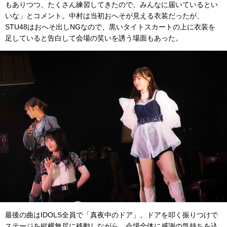
もありつつ、たくさん練習してきたので、みんなに届いているとい
いな」とコメント。中村は当初おへそが見える衣装だったが、
STU48はおへそ出しNGなので、黒いタイトスカートの上に衣装を
足していると告白して会場の笑いを誘う場面もあった。
最後の曲はIDOLS全員で「真夜中のドア」。ドアを叩く振りつけで
ステージを縦横無尽に移動しながら、会場全体に感謝の気持ちを込