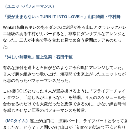
（ユニットパフォーマンス）
「愛が止まらない～TURN IT INTO LOVE～」山口綺羅・中村舞
Winkの名曲もキレのあるダンスに定評がある山口とクラシックバレ
エ経験のある中村がカバーすると、非常にダンサブルなアレンジと
なった。二人が中央で手を合わせ見つめ合う瞬間はレアものだっ
た。
「淋しい熱帯魚」運上弘菜・石田千穂
有名な振付を運上と石田がどのように令和風にアレンジしていた。
２人で腕を組みつつ歌い上げ、短期間で出来上がったユニットなが
ら息の合ったパフォーマンスだった。
この後IDOLSとなった４人が畳み掛けるように「フライデーチャイ
ナタウン」「悲しみが止まらない」を熱唱。４人のスケジュールを
合わせるのだけでも大変だったと想像できるのに、少ない練習時間
を感じさせない圧巻のパフォーマンスを披露。
（MCタイム）
運上が山口に「演劇パート、ライブパートとやってき
ましたが、どう？」と問いかけ山口が「初めての試みで不安と焦り