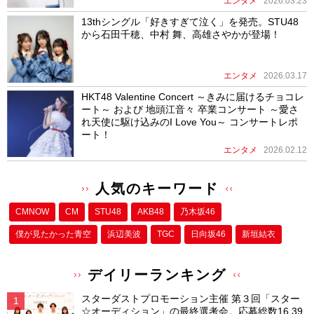
エンタメ
2026.03.23
13thシングル「好きすぎて泣く」を発売。STU48
から石田千穂、中村 舞、高雄さやかが登場！
エンタメ
2026.03.17
HKT48 Valentine Concert ～きみに届けるチョコレ
ート～ および 地頭江音々 卒業コンサート ～愛さ
れ天使に駆け込みのI Love You～ コンサートレポ
ート！
エンタメ
2026.02.12
人気のキーワード
CMNOW
CM
STU48
AKB48
乃木坂46
僕が⾒たかった⻘空
浜辺美波
TGC
日向坂46
新垣結衣
デイリーランキング
スターダストプロモーション主催 第３回「スター
☆オーディション」の最終選考会。応募総数16,39