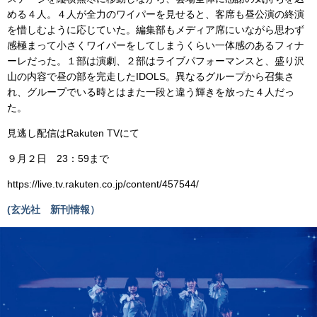
める４人。４人が全力のワイパーを見せると、客席も昼公演の終演
を惜しむように応じていた。編集部もメディア席にいながら思わず
感極まって小さくワイパーをしてしまうくらい一体感のあるフィナ
ーレだった。１部は演劇、２部はライブパフォーマンスと、盛り沢
山の内容で昼の部を完走したIDOLS。異なるグループから召集さ
れ、グループでいる時とはまた一段と違う輝きを放った４人だっ
た。
見逃し配信はRakuten TVにて
９月２日 23：59まで
https://live.tv.rakuten.co.jp/content/457544/
(玄光社 新刊情報）