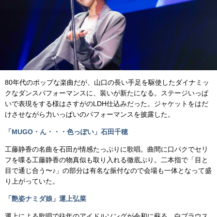
80年代のポップな楽曲だが、山口の長い手足を駆使したダイナミッ
クなダンスパフォーマンスに、装いが新たになる。ステージいっぱ
いで表現をする様はさすがのLDH仕込みだった。ジャケットをはだ
けさせながら力いっぱいのパフォーマンスを披露した。
「MUGO・ん・・・色っぽい」石田千穂
工藤静香の名曲を石田が情感たっぷりに歌唱。曲間に口パクでセリ
フを喋る工藤静香の物真似も取り入れる徹底ぶり。二本指で「目と
目で通じ合う〜♪」の部分は有名な振付なので会場も一体となって盛
り上がっていた。
「艶姿ナミダ娘」運上弘菜
運上による歌唱で往年のアイドルソングが令和に蘇る。白ブラウス