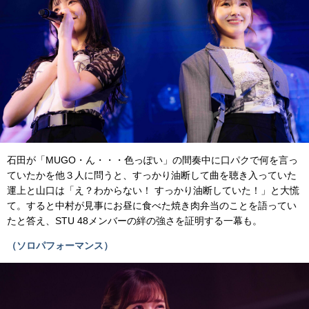
石田が「MUGO・ん・・・色っぽい」の間奏中に口パクで何を言っ
ていたかを他３人に問うと、すっかり油断して曲を聴き入っていた
運上と山口は「え？わからない！ すっかり油断していた！」と大慌
て。すると中村が見事にお昼に食べた焼き肉弁当のことを語ってい
たと答え、STU 48メンバーの絆の強さを証明する一幕も。
（ソロパフォーマンス）