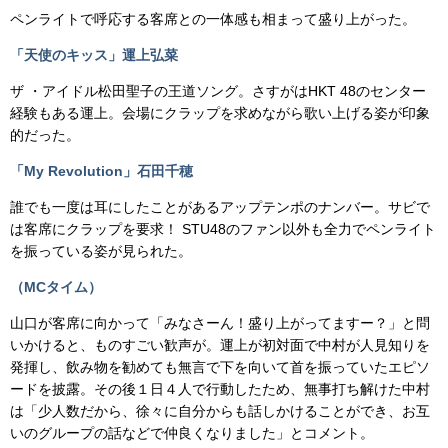
ペンライトで呼応する客席との一体感も相まって盛り上がった。
「天使のキッス」運上弘菜
ザ ・アイドル松田聖子の王道ソング。さすがはHKT 48のセンター
経験もある運上。会場にクラップを求めながら歌い上げる姿が印象
的だった。
「My Revolution」石田千穂
誰でも一度は耳にしたことがあるアップテンポのナンバー。サビで
は客席にクラップを要求！ STU48のファン以外も全力でペンライト
を振っている姿が見られた。
（MCタイム）
山口が客席に向かって「みなさーん！盛り上がってますー？」と問
いかけると、ものすごい歓声が。運上が初対面で中村が人見知りを
発揮し、飲み物を勧めても無言で下を向いて首を振っていたエピソ
ードを披露。その後１日４人で行動したため、無事打ち解けた中村
は「少人数だから、徐々に自分からも話しかけることができ、お互
いのグループの話などで仲良くなりました」とコメント。