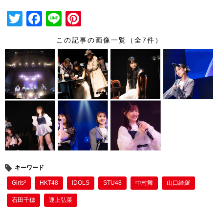
T
F
Li
Pi
wi
a
n
nt
この記事の画像一覧（全7件）
tt
c
e
er
er
e
e
b
st
o
o
k
キーワード
Girls²
HKT48
IDOLS
STU48
中村舞
山口綺羅
石田千穂
運上弘菜