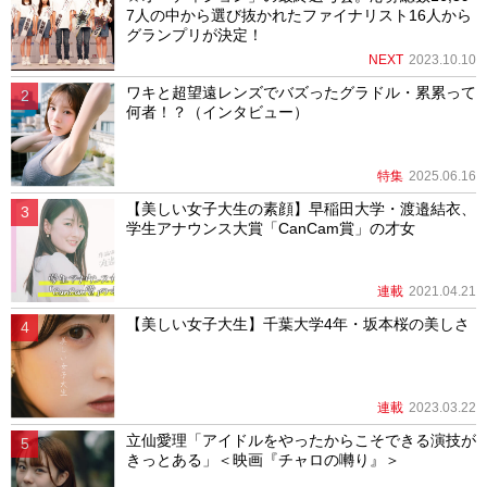
7人の中から選び抜かれたファイナリスト16人から
グランプリが決定！
NEXT
2023.10.10
ワキと超望遠レンズでバズったグラドル・累累って
何者！？（インタビュー）
特集
2025.06.16
【美しい女子大生の素顔】早稲田大学・渡邉結衣、
学生アナウンス大賞「CanCam賞」の才女
連載
2021.04.21
【美しい女子大生】千葉大学4年・坂本桜の美しさ
連載
2023.03.22
立仙愛理「アイドルをやったからこそできる演技が
きっとある」＜映画『チャロの囀り』＞