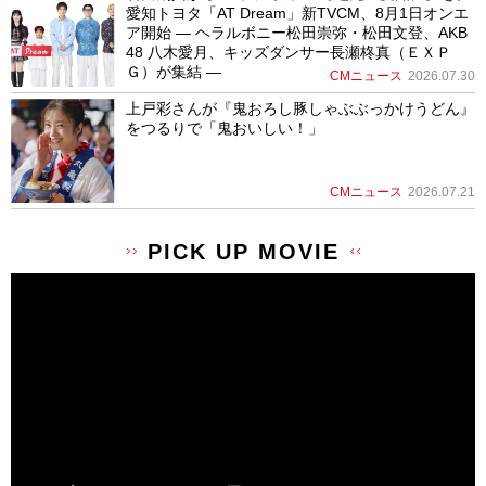
愛知トヨタ「AT Dream」新TVCM、8月1日オンエ
ア開始 ― ヘラルボニー松田崇弥・松田文登、AKB
48 八木愛月、キッズダンサー長瀬柊真（ＥＸＰ
Ｇ）が集結 ―
CMニュース
2026.07.30
上戸彩さんが『鬼おろし豚しゃぶぶっかけうどん』
をつるりで「鬼おいしい！」
CMニュース
2026.07.21
PICK UP MOVIE