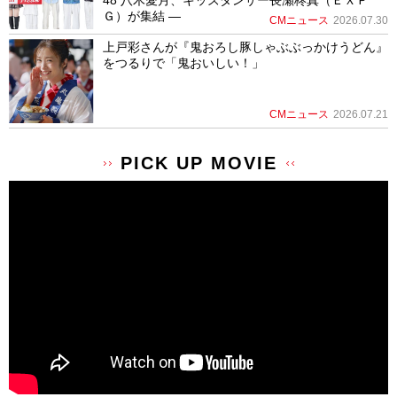
48 八木愛月、キッズダンサー長瀬柊真（ＥＸＰ
Ｇ）が集結 ―
CMニュース
2026.07.30
上戸彩さんが『鬼おろし豚しゃぶぶっかけうどん』
をつるりで「鬼おいしい！」
CMニュース
2026.07.21
PICK UP MOVIE