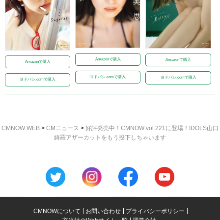
Amazonで購入
Amazonで購入
Amazonで購入
ヨドバシ.comで購入
ヨドバシ.comで購入
ヨドバシ.comで購入
CMNOW WEB
>
CMニュース
>
好評発売中！CMNOW vol.221に登場！IDOLS山口
綺羅アザーカットをもう投下しちゃいます
CMNOWについて
お問い合わせ
プライバシーポリシー