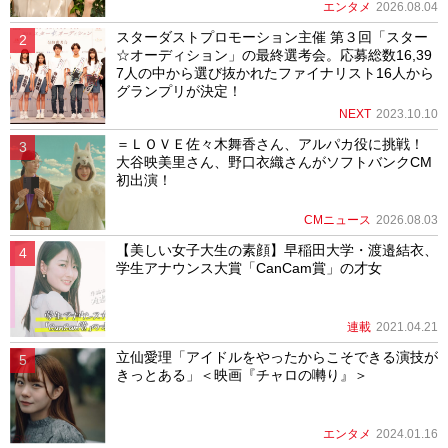
エンタメ
2026.08.04
スターダストプロモーション主催 第３回「スター
☆オーディション」の最終選考会。応募総数16,39
7人の中から選び抜かれたファイナリスト16人から
グランプリが決定！
NEXT
2023.10.10
＝ＬＯＶＥ佐々木舞香さん、アルパカ役に挑戦！
大谷映美里さん、野口衣織さんがソフトバンクCM
初出演！
CMニュース
2026.08.03
【美しい女子大生の素顔】早稲田大学・渡邉結衣、
学生アナウンス大賞「CanCam賞」の才女
連載
2021.04.21
立仙愛理「アイドルをやったからこそできる演技が
きっとある」＜映画『チャロの囀り』＞
エンタメ
2024.01.16