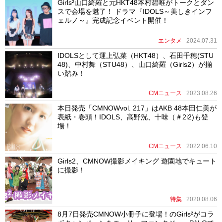
Girls²山口綺羅と元HKT48本村碧唯がトークとダン
スで会場を魅了！ ドラマ『IDOLS～美しきインフ
ェルノ～』完成記念イベント開催！
エンタメ
2024.07.31
IDOLSとして運上弘菜（HKT48）、石田千穂(STU
48)、中村舞（STU48）、山口綺羅（Girls2）が揃
い踏み！
CMニュース
2023.08.26
本日発売「CMNOWvol. 217」はAKB 48本田仁美が
表紙・巻頭！IDOLS、高野洸、十味（＃2i2)も登
場！
CMニュース
2022.06.10
Girls2、CMNOW撮影メイキング 遊園地でキュート
に撮影！
特集
2020.08.06
8月7日発売CMNOW小冊子に登場！のGirls²がコラ