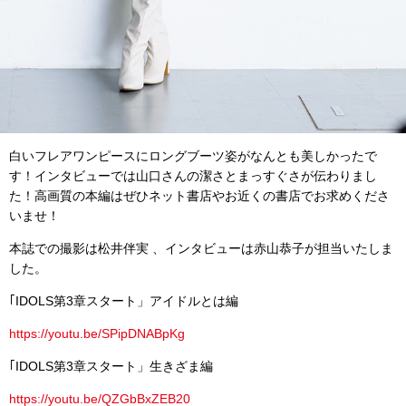
白いフレアワンピースにロングブーツ姿がなんとも美しかったで
す！インタビューでは山口さんの潔さとまっすぐさが伝わりまし
た！高画質の本編はぜひネット書店やお近くの書店でお求めくださ
いませ！
本誌での撮影は松井伴実 、インタビューは赤山恭子が担当いたしま
した。
｢IDOLS第3章スタート」アイドルとは編
https://
youtu.be/SPipDNABpKg
｢IDOLS第3章スタート」生きざま編
https://
youtu.be/QZGbBxZEB20