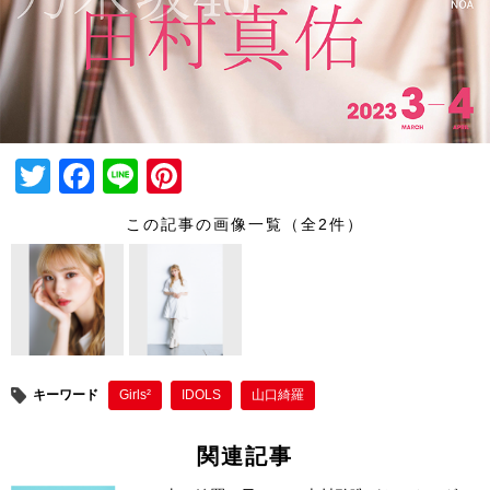
T
F
Li
Pi
wi
a
n
nt
この記事の画像一覧（全2件）
tt
c
e
er
er
e
e
b
st
o
o
キーワード
Girls²
IDOLS
山口綺羅
k
関連記事