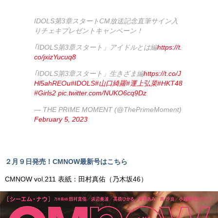
IDOLS第3章スタートCM放送記念直筆サイン入
りチェキプレゼントキャンペーン！
｢IDOLS第3章スタート」アイドルとは編
https://t.
co/jxizYucuq8
｢IDOLS第3章スタート」生きざま編
https://t.co/J
Hl5ahREOu
#IDOLS
#山口綺羅
#運上弘菜
#HKT48
#Girls2
pic.twitter.com/NUKO6cq9Dz
— THE PRIME MOMENT (@ThePrimeMoment)
February 5, 2023
２月９日発売！CMNOW最新号はこちら
CMNOW vol.211 表紙：田村真佑（乃木坂46）