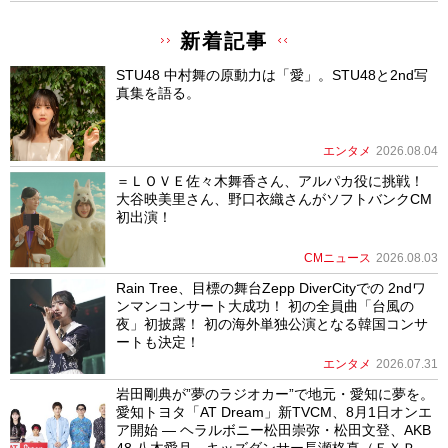
新着記事
STU48 中村舞の原動力は「愛」。STU48と2nd写
真集を語る。
エンタメ
2026.08.04
＝ＬＯＶＥ佐々木舞香さん、アルパカ役に挑戦！
大谷映美里さん、野口衣織さんがソフトバンクCM
初出演！
CMニュース
2026.08.03
Rain Tree、目標の舞台Zepp DiverCityでの 2ndワ
ンマンコンサート大成功！ 初の全員曲「台風の
夜」初披露！ 初の海外単独公演となる韓国コンサ
ートも決定！
エンタメ
2026.07.31
岩田剛典が”夢のラジオカー”で地元・愛知に夢を。
愛知トヨタ「AT Dream」新TVCM、8月1日オンエ
ア開始 ― ヘラルボニー松田崇弥・松田文登、AKB