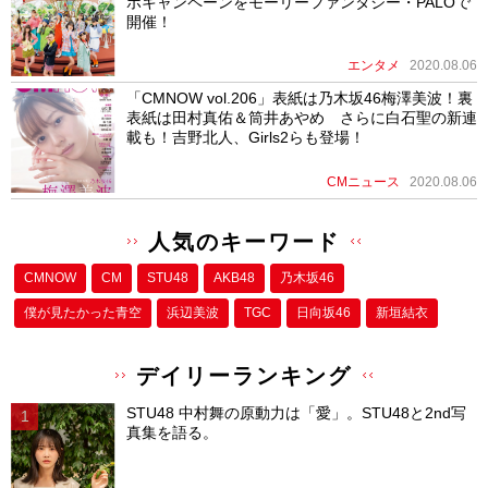
ボキャンペーンをモーリーファンタジー・PALOで
開催！
エンタメ
2020.08.06
「CMNOW vol.206」表紙は乃木坂46梅澤美波！裏
表紙は田村真佑＆筒井あやめ さらに白石聖の新連
載も！吉野北人、Girls2らも登場！
CMニュース
2020.08.06
人気のキーワード
CMNOW
CM
STU48
AKB48
乃木坂46
僕が⾒たかった⻘空
浜辺美波
TGC
日向坂46
新垣結衣
デイリーランキング
STU48 中村舞の原動力は「愛」。STU48と2nd写
真集を語る。