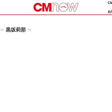
C
お
黒坂莉那