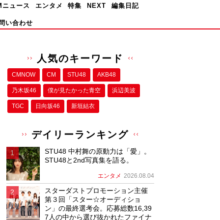
Mニュース
エンタメ
特集
NEXT
編集日記
問い合わせ
人気のキーワード
CMNOW
CM
STU48
AKB48
乃木坂46
僕が⾒たかった⻘空
浜辺美波
TGC
日向坂46
新垣結衣
デイリーランキング
STU48 中村舞の原動力は「愛」。
STU48と2nd写真集を語る。
エンタメ
2026.08.04
スターダストプロモーション主催
第３回「スター☆オーディショ
ン」の最終選考会。応募総数16,39
7人の中から選び抜かれたファイナ