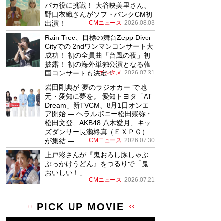
パカ役に挑戦！ 大谷映美里さん、
野口衣織さんがソフトバンクCM初
出演！
CMニュース
2026.08.03
Rain Tree、目標の舞台Zepp Diver
Cityでの 2ndワンマンコンサート大
成功！ 初の全員曲「台風の夜」初
披露！ 初の海外単独公演となる韓
国コンサートも決定！
エンタメ
2026.07.31
岩田剛典が”夢のラジオカー”で地
元・愛知に夢を。 愛知トヨタ「AT
Dream」新TVCM、8月1日オンエ
ア開始 ― ヘラルボニー松田崇弥・
松田文登、AKB48 八木愛月、キッ
ズダンサー長瀬柊真（ＥＸＰＧ）
が集結 ―
CMニュース
2026.07.30
上戸彩さんが『鬼おろし豚しゃぶ
ぶっかけうどん』をつるりで「鬼
おいしい！」
CMニュース
2026.07.21
PICK UP MOVIE