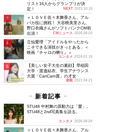
リスト16人からグランプリが決
定！
NEXT
2023.10.10
＝ＬＯＶＥ佐々木舞香さん、アル
パカ役に挑戦！ 大谷映美里さん、
野口衣織さんがソフトバンクCM初
出演！
CMニュース
2026.08.03
立仙愛理「アイドルをやったから
こそできる演技がきっとある」＜
映画『チャロの囀り』＞
エンタメ
2024.01.16
【美しい女子大生の素顔】早稲田
大学・渡邉結衣、学生アナウンス
大賞「CanCam賞」の才女
連載
2021.04.21
新着記事
STU48 中村舞の原動力は「愛」。
STU48と2nd写真集を語る。
エンタメ
2026.08.04
＝ＬＯＶＥ佐々木舞香さん、アル