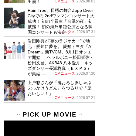
出演！
CMニュース
2026.08.03
Rain Tree、目標の舞台Zepp Diver
Cityでの 2ndワンマンコンサート大
成功！ 初の全員曲「台風の夜」初
披露！ 初の海外単独公演となる韓
国コンサートも決定！
エンタメ
2026.07.31
岩田剛典が”夢のラジオカー”で地
元・愛知に夢を。 愛知トヨタ「AT
Dream」新TVCM、8月1日オンエ
ア開始 ― ヘラルボニー松田崇弥・
松田文登、AKB48 八木愛月、キッ
ズダンサー長瀬柊真（ＥＸＰＧ）
が集結 ―
CMニュース
2026.07.30
上戸彩さんが『鬼おろし豚しゃぶ
ぶっかけうどん』をつるりで「鬼
おいしい！」
CMニュース
2026.07.21
PICK UP MOVIE