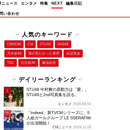
Mニュース
エンタメ
特集
NEXT
編集日記
問い合わせ
人気のキーワード
CMNOW
CM
STU48
AKB48
乃木坂46
僕が⾒たかった⻘空
浜辺美波
TGC
日向坂46
新垣結衣
デイリーランキング
STU48 中村舞の原動力は「愛」。
STU48と2nd写真集を語る。
エンタメ
2026.08.04
「Indeed」新TVCMシリーズに、5
人組ガールグループ LE SSERAFIM
が出演開始！
CMニュース
2024.11.28