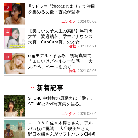
月9ドラマ「海のはじまり」で注目
を集める女優・杏花が登場！
エンタメ
2024.09.02
【美しい女子大生の素顔】早稲田
大学・渡邉結衣、学生アナウンス
大賞「CanCam賞」の才女
連載
2021.04.21
eggモデル・まぁみ、初写真集で
「エロいけどヘルシーな感じ」大
人の私、ベールを脱ぐ
特集
2021.08.06
新着記事
STU48 中村舞の原動力は「愛」。
STU48と2nd写真集を語る。
エンタメ
2026.08.04
＝ＬＯＶＥ佐々木舞香さん、アル
パカ役に挑戦！ 大谷映美里さん、
野口衣織さんがソフトバンクCM初