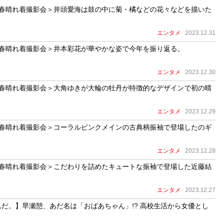
年新春晴れ着撮影会＞井頭愛海は鼓の中に菊・橘などの花々などを描いた
エンタメ
2023.12.31
年新春晴れ着撮影会＞井本彩花が華やかな姿で今年を振り返る。
エンタメ
2023.12.30
年新春晴れ着撮影会＞大角ゆきが大輪の牡丹が特徴的なデザインで初の晴
エンタメ
2023.12.29
年新春晴れ着撮影会＞コーラルピンクメインの古典柄振袖で登場したのギ
エンタメ
2023.12.28
年新春晴れ着撮影会＞こだわりを詰めたキュートな振袖で登場した近藤結
エンタメ
2023.12.27
だ。】早瀬憩、あだ名は「おばあちゃん」!? 高校生活から女優とし