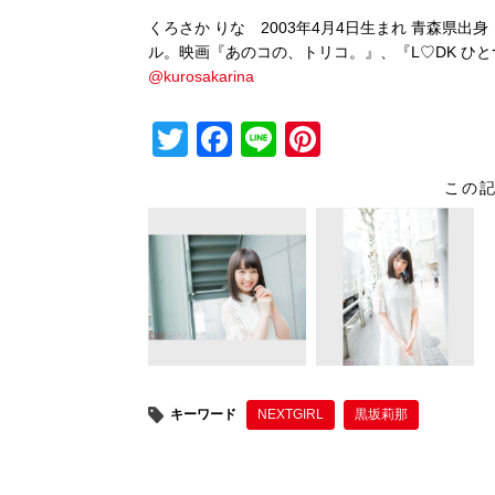
くろさか りな 2003年4月4日生まれ 青森県出身
ル。映画『あのコの、トリコ。』、『L♡DK ひとつ
@kurosakarina
T
F
Li
Pi
wi
a
n
nt
この
tt
c
e
er
er
e
e
b
st
o
o
k
キーワード
NEXTGIRL
黒坂莉那