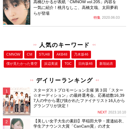
高橋ひかるが表紙「CMNOW vol.205」内容を
一気に紹介！桃月なしこ、高橋文哉、太田夢莉
らが登場
特集
2020.06.03
人気のキーワード
CMNOW
CM
STU48
AKB48
乃木坂46
僕が⾒たかった⻘空
浜辺美波
TGC
日向坂46
新垣結衣
デイリーランキング
スターダストプロモーション主催 第３回「スター
☆オーディション」の最終選考会。応募総数16,39
7人の中から選び抜かれたファイナリスト16人から
グランプリが決定！
NEXT
2023.10.10
【美しい女子大生の素顔】早稲田大学・渡邉結衣、
学生アナウンス大賞「CanCam賞」の才女