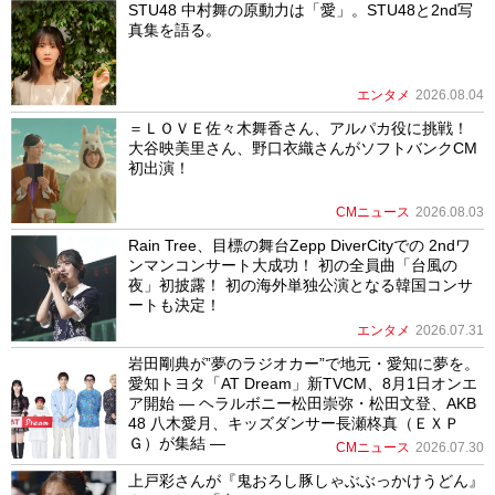
STU48 中村舞の原動力は「愛」。STU48と2nd写
真集を語る。
エンタメ
2026.08.04
＝ＬＯＶＥ佐々木舞香さん、アルパカ役に挑戦！
大谷映美里さん、野口衣織さんがソフトバンクCM
初出演！
CMニュース
2026.08.03
Rain Tree、目標の舞台Zepp DiverCityでの 2ndワ
ンマンコンサート大成功！ 初の全員曲「台風の
夜」初披露！ 初の海外単独公演となる韓国コンサ
ートも決定！
エンタメ
2026.07.31
岩田剛典が”夢のラジオカー”で地元・愛知に夢を。
愛知トヨタ「AT Dream」新TVCM、8月1日オンエ
ア開始 ― ヘラルボニー松田崇弥・松田文登、AKB
48 八木愛月、キッズダンサー長瀬柊真（ＥＸＰ
Ｇ）が集結 ―
CMニュース
2026.07.30
上戸彩さんが『鬼おろし豚しゃぶぶっかけうどん』