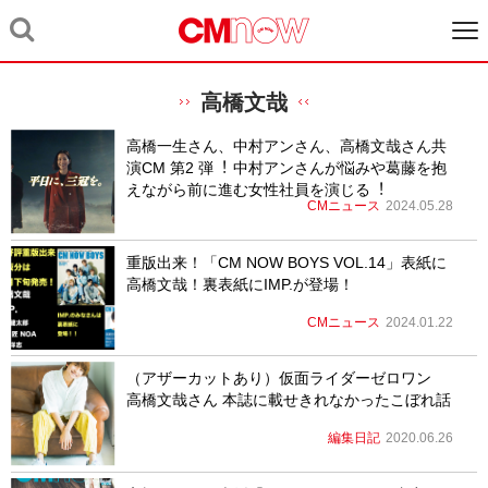
高橋文哉
⾼橋⼀⽣さん、中村アンさん、⾼橋⽂哉さん共
演CM 第2 弾︕ 中村アンさんが悩みや葛藤を抱
えながら前に進む⼥性社員を演じる︕
CMニュース
2024.05.28
重版出来！「CM NOW BOYS VOL.14」表紙に
高橋文哉！裏表紙にIMP.が登場！
CMニュース
2024.01.22
（アザーカットあり）仮面ライダーゼロワン
高橋文哉さん 本誌に載せきれなかったこぼれ話
編集日記
2020.06.26