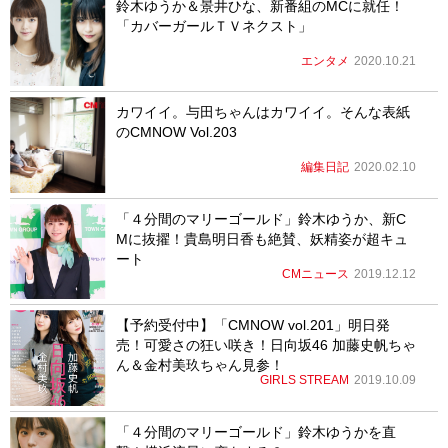
鈴木ゆうか＆景井ひな、新番組のMCに就任！
「カバーガールＴＶネクスト」
エンタメ
2020.10.21
カワイイ。与田ちゃんはカワイイ。そんな表紙
のCMNOW Vol.203
編集日記
2020.02.10
「４分間のマリーゴールド」鈴木ゆうか、新C
Mに抜擢！貴島明日香も絶賛、妖精姿が超キュ
ート
CMニュース
2019.12.12
【予約受付中】「CMNOW vol.201」明日発
売！可愛さの狂い咲き！日向坂46 加藤史帆ちゃ
ん＆金村美玖ちゃん見参！
GIRLS STREAM
2019.10.09
「４分間のマリーゴールド」鈴木ゆうかを直