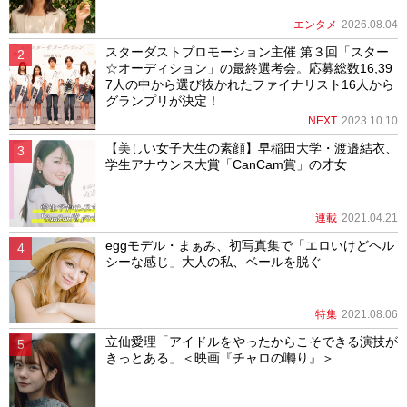
エンタメ
2026.08.04
スターダストプロモーション主催 第３回「スター
☆オーディション」の最終選考会。応募総数16,39
7人の中から選び抜かれたファイナリスト16人から
グランプリが決定！
NEXT
2023.10.10
【美しい女子大生の素顔】早稲田大学・渡邉結衣、
学生アナウンス大賞「CanCam賞」の才女
連載
2021.04.21
eggモデル・まぁみ、初写真集で「エロいけどヘル
シーな感じ」大人の私、ベールを脱ぐ
特集
2021.08.06
立仙愛理「アイドルをやったからこそできる演技が
きっとある」＜映画『チャロの囀り』＞