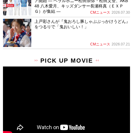
ア開始 ― ヘラルボニー松田崇弥・松田文登、AKB
48 八木愛月、キッズダンサー長瀬柊真（ＥＸＰ
Ｇ）が集結 ―
CMニュース
2026.07.30
上戸彩さんが『鬼おろし豚しゃぶぶっかけうどん』
をつるりで「鬼おいしい！」
CMニュース
2026.07.21
PICK UP MOVIE