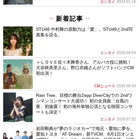
エンタメ
2024.01.16
新着記事
STU48 中村舞の原動力は「愛」。STU48と2nd写
真集を語る。
エンタメ
2026.08.04
＝ＬＯＶＥ佐々木舞香さん、アルパカ役に挑戦！
大谷映美里さん、野口衣織さんがソフトバンクCM
初出演！
CMニュース
2026.08.03
Rain Tree、目標の舞台Zepp DiverCityでの 2ndワ
ンマンコンサート大成功！ 初の全員曲「台風の
夜」初披露！ 初の海外単独公演となる韓国コンサ
ートも決定！
エンタメ
2026.07.31
岩田剛典が”夢のラジオカー”で地元・愛知に夢を。
愛知トヨタ「AT Dream」新TVCM、8月1日オンエ