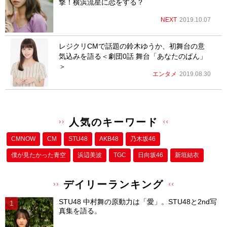
撃！横浜流星に恋をする？
NEXT
2019.10.07
レジクリCMで話題の鈴木ゆうか、初舞台の意
気込みを語る＜劇団0話 舞台「あなたのばん」
＞
エンタメ
2019.08.30
人気のキーワード
CMNOW
CM
STU48
AKB48
乃木坂46
僕が⾒たかった⻘空
浜辺美波
TGC
日向坂46
新垣結衣
デイリーランキング
STU48 中村舞の原動力は「愛」。STU48と2nd写
真集を語る。