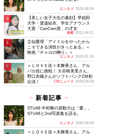
エンタメ
2026.08.04
【美しい女子大生の素顔】早稲田
大学・渡邉結衣、学生アナウンス
大賞「CanCam賞」の才女
連載
2021.04.21
立仙愛理「アイドルをやったから
こそできる演技がきっとある」＜
映画『チャロの囀り』＞
エンタメ
2024.01.16
＝ＬＯＶＥ佐々木舞香さん、アル
パカ役に挑戦！ 大谷映美里さん、
野口衣織さんがソフトバンクCM初
出演！
CMニュース
2026.08.03
新着記事
STU48 中村舞の原動力は「愛」。
STU48と2nd写真集を語る。
エンタメ
2026.08.04
＝ＬＯＶＥ佐々木舞香さん、アル