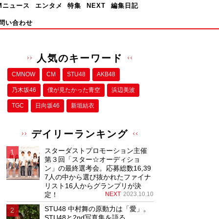
Mニュース
エンタメ
特集
NEXT
編集日記
問い合わせ
人気のキーワード
CMNOW
CM
STU48
AKB48
乃木坂46
僕が⾒たかった⻘空
浜辺美波
TGC
日向坂46
新垣結衣
デイリーランキング
スターダストプロモーション主催
第３回「スター☆オーディショ
ン」の最終選考会。応募総数16,39
7人の中から選び抜かれたファイナ
リスト16人からグランプリが決
定！
NEXT
2023.10.10
STU48 中村舞の原動力は「愛」。
STU48と2nd写真集を語る。