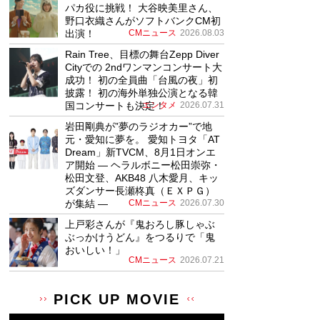
パカ役に挑戦！ 大谷映美里さん、
野口衣織さんがソフトバンクCM初
出演！
CMニュース
2026.08.03
Rain Tree、目標の舞台Zepp Diver
Cityでの 2ndワンマンコンサート大
成功！ 初の全員曲「台風の夜」初
披露！ 初の海外単独公演となる韓
国コンサートも決定！
エンタメ
2026.07.31
岩田剛典が”夢のラジオカー”で地
元・愛知に夢を。 愛知トヨタ「AT
Dream」新TVCM、8月1日オンエ
ア開始 ― ヘラルボニー松田崇弥・
松田文登、AKB48 八木愛月、キッ
ズダンサー長瀬柊真（ＥＸＰＧ）
が集結 ―
CMニュース
2026.07.30
上戸彩さんが『鬼おろし豚しゃぶ
ぶっかけうどん』をつるりで「鬼
おいしい！」
CMニュース
2026.07.21
PICK UP MOVIE