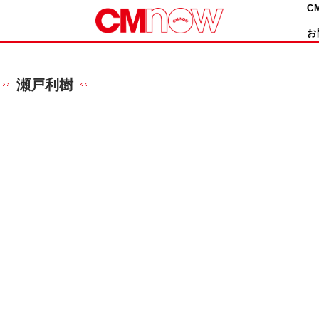
C
お
瀬戸利樹