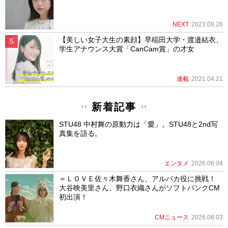
NEXT
2023.09.26
【美しい女子大生の素顔】早稲田大学・渡邉結衣、
学生アナウンス大賞「CanCam賞」の才女
連載
2021.04.21
新着記事
STU48 中村舞の原動力は「愛」。STU48と2nd写
真集を語る。
エンタメ
2026.08.04
＝ＬＯＶＥ佐々木舞香さん、アルパカ役に挑戦！
大谷映美里さん、野口衣織さんがソフトバンクCM
初出演！
CMニュース
2026.08.03