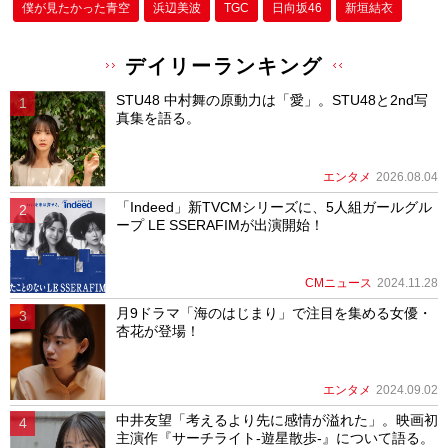
僕が⾒たかった⻘空
浜辺美波
TGC
日向坂46
新垣結衣
デイリーランキング
STU48 中村舞の原動力は「愛」。STU48と2nd写
真集を語る。
エンタメ
2026.08.04
「Indeed」新TVCMシリーズに、5人組ガールグル
ープ LE SSERAFIMが出演開始！
CMニュース
2024.11.28
月9ドラマ「海のはじまり」で注目を集める女優・
杏花が登場！
エンタメ
2024.09.02
中井友望「考えるより先に感情が溢れた」。映画初
主演作『サーチライト-遊星散歩-』について語る。