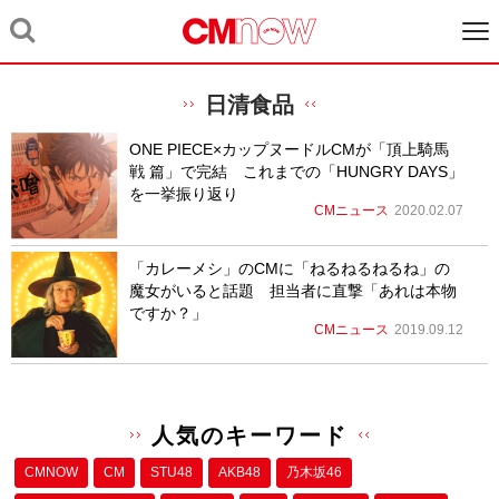
日清食品
ONE PIECE×カップヌードルCMが「頂上騎馬
戦 篇」で完結 これまでの「HUNGRY DAYS」
を一挙振り返り
CMニュース
2020.02.07
「カレーメシ」のCMに「ねるねるねるね」の
魔女がいると話題 担当者に直撃「あれは本物
ですか？」
CMニュース
2019.09.12
人気のキーワード
CMNOW
CM
STU48
AKB48
乃木坂46