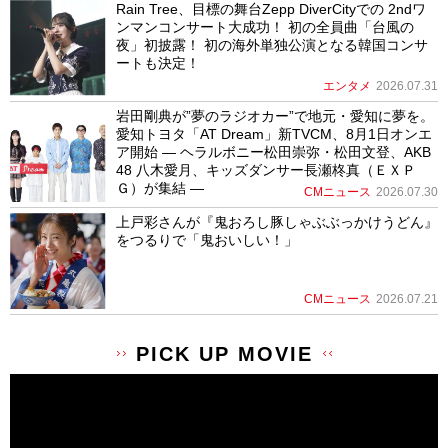
Rain Tree、目標の舞台Zepp DiverCityでの 2ndワ
ンマンコンサート大成功！ 初の全員曲「台風の
夜」初披露！ 初の海外単独公演となる韓国コンサ
ートも決定！
エンタメ
2026.07.31
岩田剛典が”夢のラジオカー”で地元・愛知に夢を。
愛知トヨタ「AT Dream」新TVCM、8月1日オンエ
ア開始 ― ヘラルボニー松田崇弥・松田文登、AKB
48 八木愛月、キッズダンサー長瀬柊真（ＥＸＰ
Ｇ）が集結 ―
CMニュース
2026.07.30
上戸彩さんが『鬼おろし豚しゃぶぶっかけうどん』
をつるりで「鬼おいしい！」
CMニュース
2026.07.21
PICK UP MOVIE