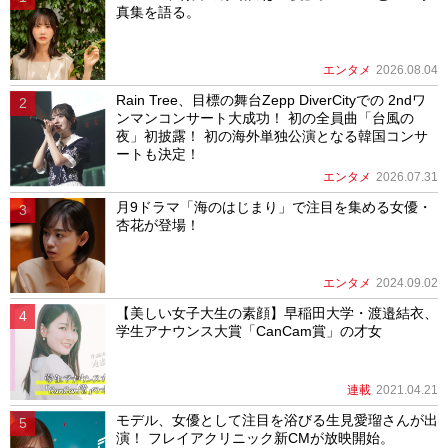
真集を語る。
エンタメ
2026.08.04
Rain Tree、目標の舞台Zepp DiverCityでの 2ndワ
ンマンコンサート大成功！ 初の全員曲「台風の
夜」初披露！ 初の海外単独公演となる韓国コンサ
ートも決定！
エンタメ
2026.07.31
月9ドラマ「海のはじまり」で注目を集める女優・
杏花が登場！
エンタメ
2024.09.02
【美しい女子大生の素顔】早稲田大学・渡邉結衣、
学生アナウンス大賞「CanCam賞」の才女
連載
2021.04.21
モデル、女優として注目を浴びる生見愛瑠さんが出
演！ フレイアクリニック新CMが放映開始。