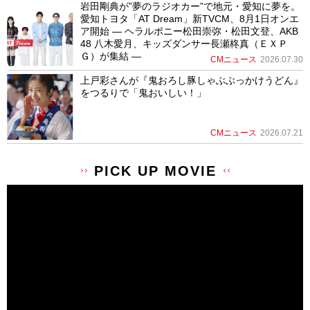
岩田剛典が”夢のラジオカー”で地元・愛知に夢を。
愛知トヨタ「AT Dream」新TVCM、8月1日オンエ
ア開始 ― ヘラルボニー松田崇弥・松田文登、AKB
48 八木愛月、キッズダンサー長瀬柊真（ＥＸＰ
Ｇ）が集結 ―
CMニュース
2026.07.30
上戸彩さんが『鬼おろし豚しゃぶぶっかけうどん』
をつるりで「鬼おいしい！」
CMニュース
2026.07.21
PICK UP MOVIE