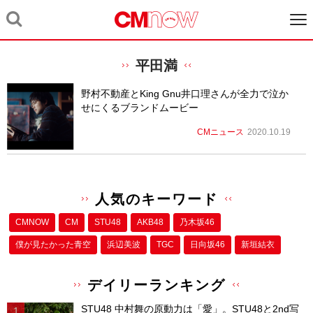
平田満
野村不動産とKing Gnu井口理さんが全力で泣か
せにくるブランドムービー
CMニュース
2020.10.19
人気のキーワード
CMNOW
CM
STU48
AKB48
乃木坂46
僕が⾒たかった⻘空
浜辺美波
TGC
日向坂46
新垣結衣
デイリーランキング
STU48 中村舞の原動力は「愛」。STU48と2nd写