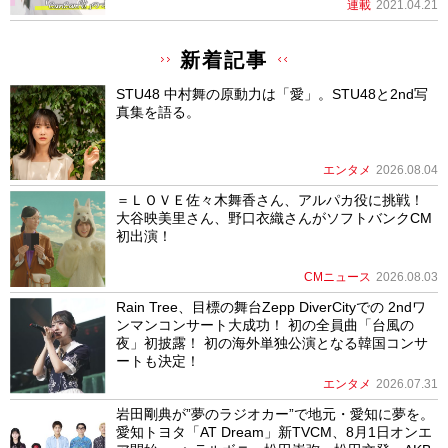
連載
2021.04.21
新着記事
STU48 中村舞の原動力は「愛」。STU48と2nd写
真集を語る。
エンタメ
2026.08.04
＝ＬＯＶＥ佐々木舞香さん、アルパカ役に挑戦！
大谷映美里さん、野口衣織さんがソフトバンクCM
初出演！
CMニュース
2026.08.03
Rain Tree、目標の舞台Zepp DiverCityでの 2ndワ
ンマンコンサート大成功！ 初の全員曲「台風の
夜」初披露！ 初の海外単独公演となる韓国コンサ
ートも決定！
エンタメ
2026.07.31
岩田剛典が”夢のラジオカー”で地元・愛知に夢を。
愛知トヨタ「AT Dream」新TVCM、8月1日オンエ