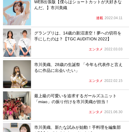
WEB出張版【僕らはショートカットが大好きな
んだ。】市川美織
連載
2022.04.11
グランプリは、14歳の新沼凛空！夢への切符を
手にしたのは？【TGC AUDITION 2022】
エンタメ
2022.03.03
市川美織、28歳の生誕祭 「今年も代表作と言え
るに作品に出会いたい」
エンタメ
2022.02.15
最上級の可愛いを追求するガールズユニット
「miao」の振り付けを市川美織が担当！
エンタメ
2021.06.30
市川美織、新たな試みが始動！手料理を編集部