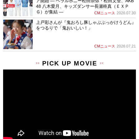
ア開始 ― ヘラルボニー松田崇弥・松田文登、AKB
48 八木愛月、キッズダンサー長瀬柊真（ＥＸＰ
Ｇ）が集結 ―
CMニュース
2026.07.30
上戸彩さんが『鬼おろし豚しゃぶぶっかけうどん』
をつるりで「鬼おいしい！」
CMニュース
2026.07.21
PICK UP MOVIE