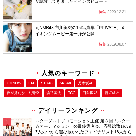
が試食してきました＜インタビュー＞
特集
2020.12.21
元NMB48 市川美織の1st写真集「PRIVATE」メ
イキングムービー第一弾が公開！
特集
2019.08.07
人気のキーワード
CMNOW
CM
STU48
AKB48
乃木坂46
僕が⾒たかった⻘空
浜辺美波
TGC
日向坂46
新垣結衣
デイリーランキング
スターダストプロモーション主催 第３回「スター
☆オーディション」の最終選考会。応募総数16,39
7人の中から選び抜かれたファイナリスト16人から