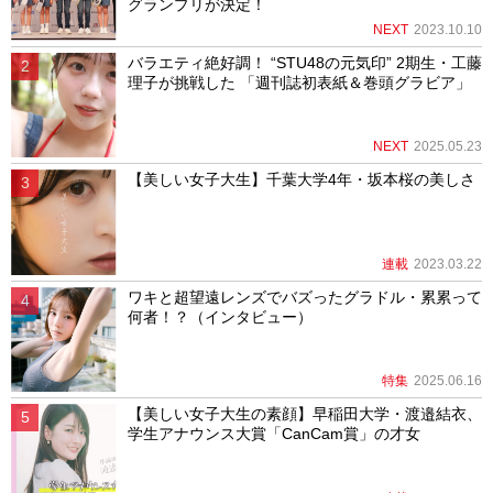
グランプリが決定！
NEXT
2023.10.10
バラエティ絶好調！ “STU48の元気印” 2期生・工藤
理子が挑戦した 「週刊誌初表紙＆巻頭グラビア」
NEXT
2025.05.23
【美しい女子大生】千葉大学4年・坂本桜の美しさ
連載
2023.03.22
ワキと超望遠レンズでバズったグラドル・累累って
何者！？（インタビュー）
特集
2025.06.16
【美しい女子大生の素顔】早稲田大学・渡邉結衣、
学生アナウンス大賞「CanCam賞」の才女