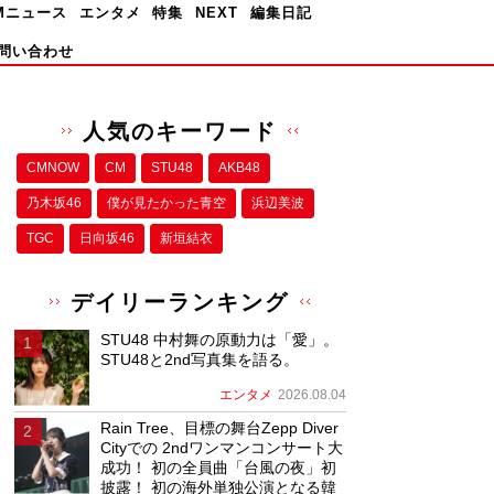
Mニュース
エンタメ
特集
NEXT
編集日記
問い合わせ
人気のキーワード
CMNOW
CM
STU48
AKB48
乃木坂46
僕が⾒たかった⻘空
浜辺美波
TGC
日向坂46
新垣結衣
デイリーランキング
STU48 中村舞の原動力は「愛」。
STU48と2nd写真集を語る。
エンタメ
2026.08.04
Rain Tree、目標の舞台Zepp Diver
Cityでの 2ndワンマンコンサート大
成功！ 初の全員曲「台風の夜」初
披露！ 初の海外単独公演となる韓