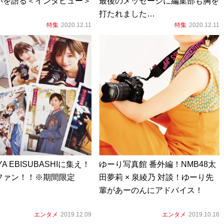
いを語る＜インタビュー＞
最後のメッセージに編集部も胸を
打たれました…
特集
2020.12.11
特集
2020.12.11
YA EBISUBASHIに集え！
ゆーり写真館 番外編！NMB48太
ファン！！※期間限定
田夢莉 × 泉綾乃 対談！ゆーり先
輩があーのんにアドバイス！
エンタメ
2019.12.09
エンタメ
2019.10.16