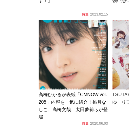
す！」
強い想
特集
2023.02.15
高橋ひかるが表紙「CMNOW vol.
TSUTA
205」内容を一気に紹介！桃月な
ゆーり
しこ、高橋文哉、太田夢莉らが登
場
特集
2020.06.03