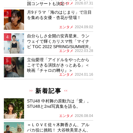
国コンサートも決定！
エンタメ
2026.07.31
月9ドラマ「海のはじまり」で注目
を集める女優・杏花が登場！
エンタメ
2024.09.02
自分らしさ全開の安斉星来、ラン
ウェイで輝くカリスマ性「マイナ
ビ TGC 2022 SPRING/SUMMER」
エンタメ
2022.03.28
立仙愛理「アイドルをやったから
こそできる演技がきっとある」＜
映画『チャロの囀り』＞
エンタメ
2024.01.16
新着記事
STU48 中村舞の原動力は「愛」。
STU48と2nd写真集を語る。
エンタメ
2026.08.04
＝ＬＯＶＥ佐々木舞香さん、アル
パカ役に挑戦！ 大谷映美里さん、