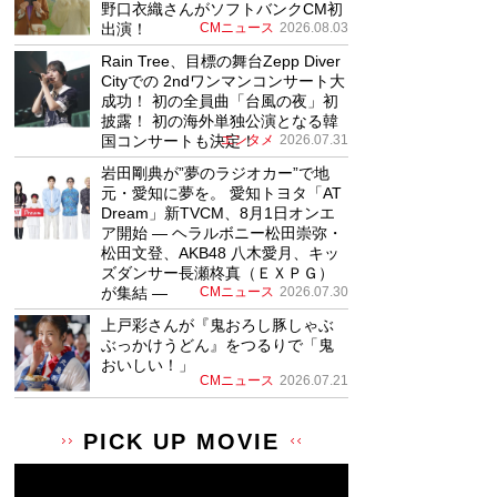
野口衣織さんがソフトバンクCM初
出演！
CMニュース
2026.08.03
Rain Tree、目標の舞台Zepp Diver
Cityでの 2ndワンマンコンサート大
成功！ 初の全員曲「台風の夜」初
披露！ 初の海外単独公演となる韓
国コンサートも決定！
エンタメ
2026.07.31
岩田剛典が”夢のラジオカー”で地
元・愛知に夢を。 愛知トヨタ「AT
Dream」新TVCM、8月1日オンエ
ア開始 ― ヘラルボニー松田崇弥・
松田文登、AKB48 八木愛月、キッ
ズダンサー長瀬柊真（ＥＸＰＧ）
が集結 ―
CMニュース
2026.07.30
上戸彩さんが『鬼おろし豚しゃぶ
ぶっかけうどん』をつるりで「鬼
おいしい！」
CMニュース
2026.07.21
PICK UP MOVIE