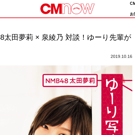
C
お
8太田夢莉 × 泉綾乃 対談！ゆーり先輩が
2019.10.16