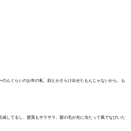
ーのんぐらいのお年の私、顔とかさらけ出せたもんじゃないから。も
完成してるし、髪質もサラサラ。髪の毛が光に当たって風でなびいた