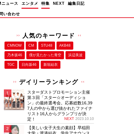
Mニュース
エンタメ
特集
NEXT
編集日記
問い合わせ
人気のキーワード
CMNOW
CM
STU48
AKB48
乃木坂46
僕が⾒たかった⻘空
浜辺美波
TGC
日向坂46
新垣結衣
デイリーランキング
スターダストプロモーション主催
第３回「スター☆オーディショ
ン」の最終選考会。応募総数16,39
7人の中から選び抜かれたファイナ
リスト16人からグランプリが決
定！
NEXT
2023.10.10
【美しい女子大生の素顔】早稲田
大学・渡邉結衣、学生アナウンス