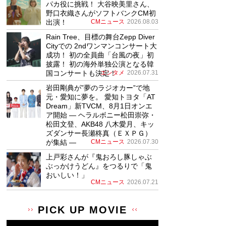
パカ役に挑戦！ 大谷映美里さん、
野口衣織さんがソフトバンクCM初
出演！
CMニュース
2026.08.03
Rain Tree、目標の舞台Zepp Diver
Cityでの 2ndワンマンコンサート大
成功！ 初の全員曲「台風の夜」初
披露！ 初の海外単独公演となる韓
国コンサートも決定！
エンタメ
2026.07.31
岩田剛典が”夢のラジオカー”で地
元・愛知に夢を。 愛知トヨタ「AT
Dream」新TVCM、8月1日オンエ
ア開始 ― ヘラルボニー松田崇弥・
松田文登、AKB48 八木愛月、キッ
ズダンサー長瀬柊真（ＥＸＰＧ）
が集結 ―
CMニュース
2026.07.30
上戸彩さんが『鬼おろし豚しゃぶ
ぶっかけうどん』をつるりで「鬼
おいしい！」
CMニュース
2026.07.21
PICK UP MOVIE