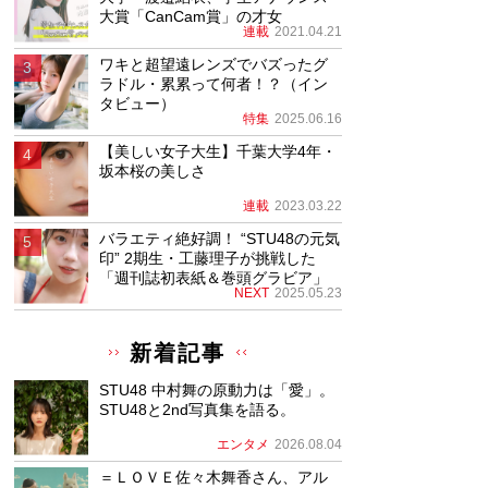
大賞「CanCam賞」の才女
連載
2021.04.21
ワキと超望遠レンズでバズったグ
ラドル・累累って何者！？（イン
タビュー）
特集
2025.06.16
【美しい女子大生】千葉大学4年・
坂本桜の美しさ
連載
2023.03.22
バラエティ絶好調！ “STU48の元気
印” 2期生・工藤理子が挑戦した
「週刊誌初表紙＆巻頭グラビア」
NEXT
2025.05.23
新着記事
STU48 中村舞の原動力は「愛」。
STU48と2nd写真集を語る。
エンタメ
2026.08.04
＝ＬＯＶＥ佐々木舞香さん、アル