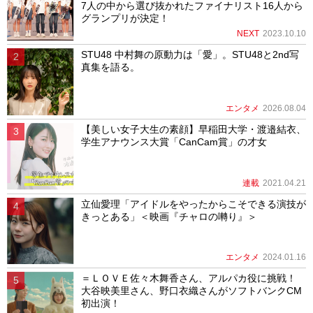
7人の中から選び抜かれたファイナリスト16人から
グランプリが決定！
NEXT
2023.10.10
STU48 中村舞の原動力は「愛」。STU48と2nd写
真集を語る。
エンタメ
2026.08.04
【美しい女子大生の素顔】早稲田大学・渡邉結衣、
学生アナウンス大賞「CanCam賞」の才女
連載
2021.04.21
立仙愛理「アイドルをやったからこそできる演技が
きっとある」＜映画『チャロの囀り』＞
エンタメ
2024.01.16
＝ＬＯＶＥ佐々木舞香さん、アルパカ役に挑戦！
大谷映美里さん、野口衣織さんがソフトバンクCM
初出演！