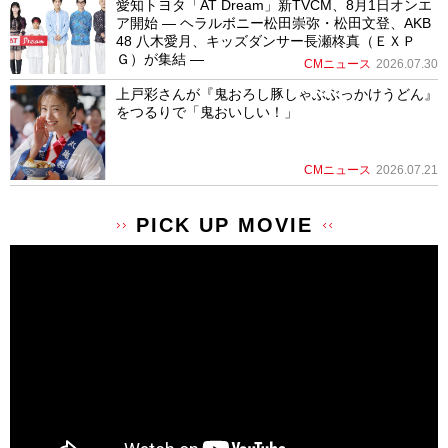
愛知トヨタ「AT Dream」新TVCM、8月1日オンエ
ア開始 ― ヘラルボニー松田崇弥・松田文登、AKB
48 八木愛月、キッズダンサー長瀬柊真（ＥＸＰ
Ｇ）が集結 ―
CMニュース
2026.07.30
上戸彩さんが『鬼おろし豚しゃぶぶっかけうどん』
をつるりで「鬼おいしい！」
CMニュース
2026.07.21
PICK UP MOVIE