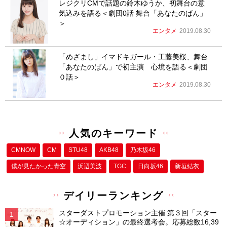
レジクリCMで話題の鈴木ゆうか、初舞台の意
気込みを語る＜劇団0話 舞台「あなたのばん」
＞
エンタメ
2019.08.30
「めざまし」イマドキガール・工藤美桜、舞台
「あなたのばん」で初主演 心境を語る＜劇団
０話＞
エンタメ
2019.08.30
人気のキーワード
CMNOW
CM
STU48
AKB48
乃木坂46
僕が⾒たかった⻘空
浜辺美波
TGC
日向坂46
新垣結衣
デイリーランキング
スターダストプロモーション主催 第３回「スター
☆オーディション」の最終選考会。応募総数16,39