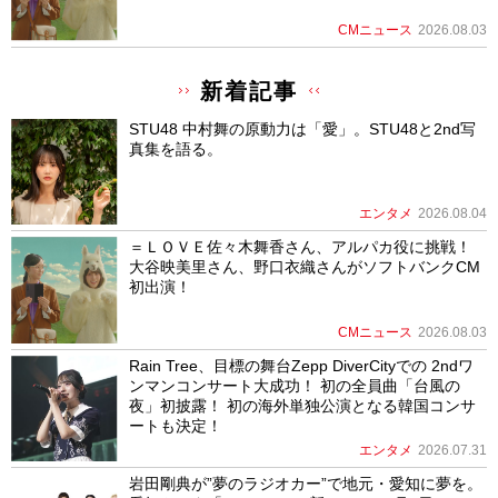
CMニュース
2026.08.03
新着記事
STU48 中村舞の原動力は「愛」。STU48と2nd写
真集を語る。
エンタメ
2026.08.04
＝ＬＯＶＥ佐々木舞香さん、アルパカ役に挑戦！
大谷映美里さん、野口衣織さんがソフトバンクCM
初出演！
CMニュース
2026.08.03
Rain Tree、目標の舞台Zepp DiverCityでの 2ndワ
ンマンコンサート大成功！ 初の全員曲「台風の
夜」初披露！ 初の海外単独公演となる韓国コンサ
ートも決定！
エンタメ
2026.07.31
岩田剛典が”夢のラジオカー”で地元・愛知に夢を。