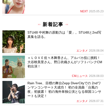
NEXT
2025.05.23
新着記事
STU48 中村舞の原動力は「愛」。STU48と2nd写
真集を語る。
エンタメ
2026.08.04
＝ＬＯＶＥ佐々木舞香さん、アルパカ役に挑戦！
大谷映美里さん、野口衣織さんがソフトバンクCM
初出演！
CMニュース
2026.08.03
Rain Tree、目標の舞台Zepp DiverCityでの 2ndワ
ンマンコンサート大成功！ 初の全員曲「台風の
夜」初披露！ 初の海外単独公演となる韓国コンサ
ートも決定！
エンタメ
2026.07.31