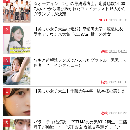
☆オーディション」の最終選考会。応募総数16,39
7人の中から選び抜かれたファイナリスト16人から
グランプリが決定！
NEXT
2023.10.10
【美しい女子大生の素顔】早稲田大学・渡邉結衣、
学生アナウンス大賞「CanCam賞」の才女
連載
2021.04.21
ワキと超望遠レンズでバズったグラドル・累累って
何者！？（インタビュー）
特集
2025.06.16
【美しい女子大生】千葉大学4年・坂本桜の美しさ
連載
2023.03.22
バラエティ絶好調！ “STU48の元気印” 2期生・工藤
理子が挑戦した 「週刊誌初表紙＆巻頭グラビア」