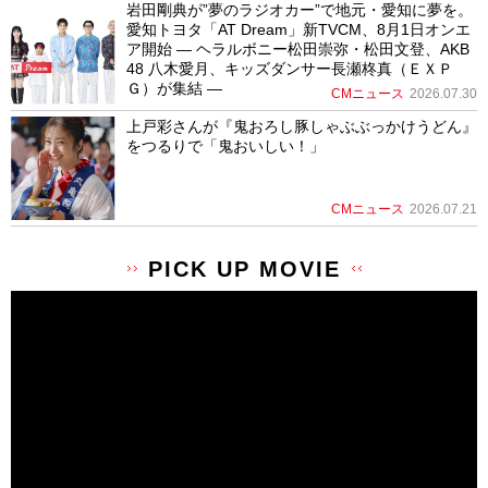
岩田剛典が”夢のラジオカー”で地元・愛知に夢を。
愛知トヨタ「AT Dream」新TVCM、8月1日オンエ
ア開始 ― ヘラルボニー松田崇弥・松田文登、AKB
48 八木愛月、キッズダンサー長瀬柊真（ＥＸＰ
Ｇ）が集結 ―
CMニュース
2026.07.30
上戸彩さんが『鬼おろし豚しゃぶぶっかけうどん』
をつるりで「鬼おいしい！」
CMニュース
2026.07.21
PICK UP MOVIE