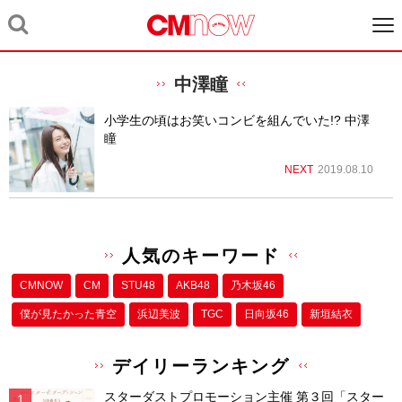
中澤瞳
小学生の頃はお笑いコンビを組んでいた!? 中澤
瞳
NEXT
2019.08.10
人気のキーワード
CMNOW
CM
STU48
AKB48
乃木坂46
僕が⾒たかった⻘空
浜辺美波
TGC
日向坂46
新垣結衣
デイリーランキング
スターダストプロモーション主催 第３回「スター