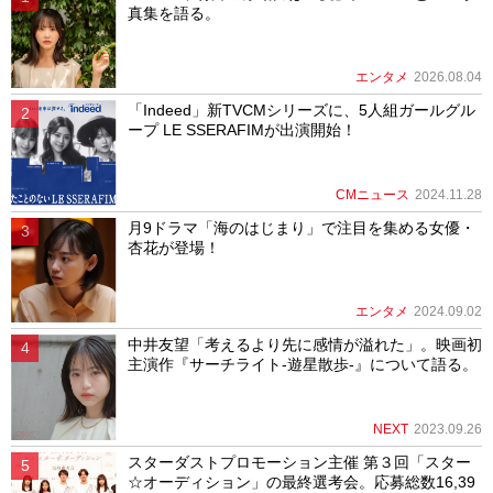
真集を語る。
エンタメ
2026.08.04
「Indeed」新TVCMシリーズに、5人組ガールグル
ープ LE SSERAFIMが出演開始！
CMニュース
2024.11.28
月9ドラマ「海のはじまり」で注目を集める女優・
杏花が登場！
エンタメ
2024.09.02
中井友望「考えるより先に感情が溢れた」。映画初
主演作『サーチライト-遊星散歩-』について語る。
NEXT
2023.09.26
スターダストプロモーション主催 第３回「スター
☆オーディション」の最終選考会。応募総数16,39