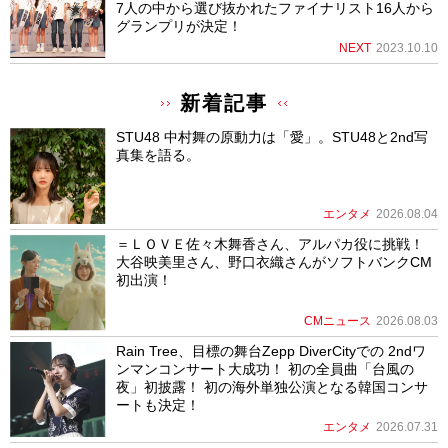
7人の中から選び抜かれたファイナリスト16人から
グランプリが決定！
NEXT
2023.10.10
新着記事
STU48 中村舞の原動力は「愛」。STU48と2nd写
真集を語る。
エンタメ
2026.08.04
＝ＬＯＶＥ佐々木舞香さん、アルパカ役に挑戦！
大谷映美里さん、野口衣織さんがソフトバンクCM
初出演！
CMニュース
2026.08.03
Rain Tree、目標の舞台Zepp DiverCityでの 2ndワ
ンマンコンサート大成功！ 初の全員曲「台風の
夜」初披露！ 初の海外単独公演となる韓国コンサ
ートも決定！
エンタメ
2026.07.31