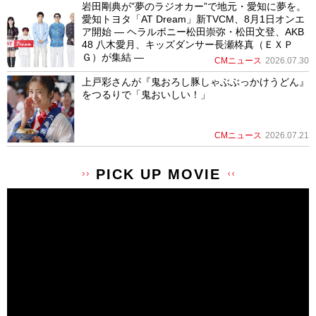
岩田剛典が”夢のラジオカー”で地元・愛知に夢を。
愛知トヨタ「AT Dream」新TVCM、8月1日オンエ
ア開始 ― ヘラルボニー松田崇弥・松田文登、AKB
48 八木愛月、キッズダンサー長瀬柊真（ＥＸＰ
Ｇ）が集結 ―
CMニュース
2026.07.30
上戸彩さんが『鬼おろし豚しゃぶぶっかけうどん』
をつるりで「鬼おいしい！」
CMニュース
2026.07.21
PICK UP MOVIE