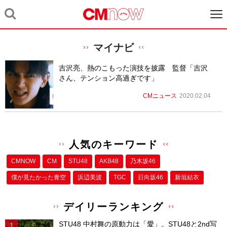
マイナビ
吉沢亮、熱のこもった演技を披露 監督「吉沢
さん、テンション高過ぎです」
CMニュース
2020.02.04
人気のキーワード
CMNOW
CM
STU48
AKB48
乃木坂46
僕が⾒たかった⻘空
浜辺美波
TGC
日向坂46
新垣結衣
デイリーランキング
STU48 中村舞の原動力は「愛」。STU48と2nd写