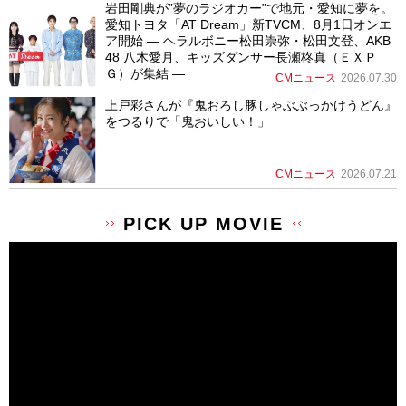
岩田剛典が”夢のラジオカー”で地元・愛知に夢を。
愛知トヨタ「AT Dream」新TVCM、8月1日オンエ
ア開始 ― ヘラルボニー松田崇弥・松田文登、AKB
48 八木愛月、キッズダンサー長瀬柊真（ＥＸＰ
Ｇ）が集結 ―
CMニュース
2026.07.30
上戸彩さんが『鬼おろし豚しゃぶぶっかけうどん』
をつるりで「鬼おいしい！」
CMニュース
2026.07.21
PICK UP MOVIE