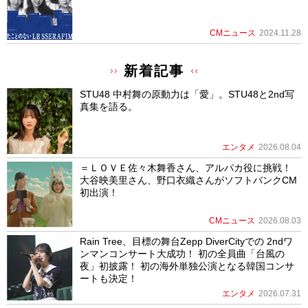
CMニュース
2024.11.28
新着記事
STU48 中村舞の原動力は「愛」。STU48と2nd写
真集を語る。
エンタメ
2026.08.04
＝ＬＯＶＥ佐々木舞香さん、アルパカ役に挑戦！
大谷映美里さん、野口衣織さんがソフトバンクCM
初出演！
CMニュース
2026.08.03
Rain Tree、目標の舞台Zepp DiverCityでの 2ndワ
ンマンコンサート大成功！ 初の全員曲「台風の
夜」初披露！ 初の海外単独公演となる韓国コンサ
ートも決定！
エンタメ
2026.07.31