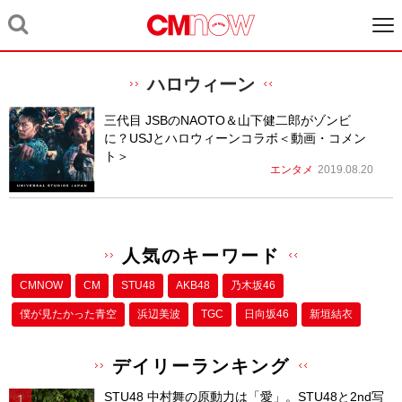
ハロウィーン
三代目 JSBのNAOTO＆山下健二郎がゾンビ
に？USJとハロウィーンコラボ＜動画・コメン
ト＞
エンタメ
2019.08.20
人気のキーワード
CMNOW
CM
STU48
AKB48
乃木坂46
僕が⾒たかった⻘空
浜辺美波
TGC
日向坂46
新垣結衣
デイリーランキング
STU48 中村舞の原動力は「愛」。STU48と2nd写