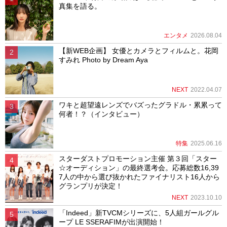
真集を語る。
エンタメ
2026.08.04
【新WEB企画】 女優とカメラとフィルムと。花岡
すみれ Photo by Dream Aya
NEXT
2022.04.07
ワキと超望遠レンズでバズったグラドル・累累って
何者！？（インタビュー）
特集
2025.06.16
スターダストプロモーション主催 第３回「スター
☆オーディション」の最終選考会。応募総数16,39
7人の中から選び抜かれたファイナリスト16人から
グランプリが決定！
NEXT
2023.10.10
「Indeed」新TVCMシリーズに、5人組ガールグル
ープ LE SSERAFIMが出演開始！