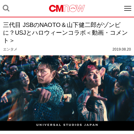
三代目 JSBのNAOTO＆山下健二郎がゾンビ
に？USJとハロウィーンコラボ＜動画・コメン
ト＞
エンタメ
2019.08.20