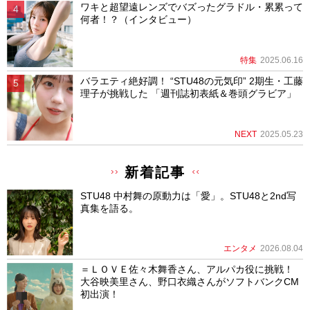
ワキと超望遠レンズでバズったグラドル・累累って
何者！？（インタビュー）
特集
2025.06.16
バラエティ絶好調！ “STU48の元気印” 2期生・工藤
理子が挑戦した 「週刊誌初表紙＆巻頭グラビア」
NEXT
2025.05.23
新着記事
STU48 中村舞の原動力は「愛」。STU48と2nd写
真集を語る。
エンタメ
2026.08.04
＝ＬＯＶＥ佐々木舞香さん、アルパカ役に挑戦！
大谷映美里さん、野口衣織さんがソフトバンクCM
初出演！