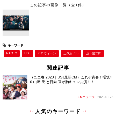
wi
a
n
nt
この記事の画像一覧（全1件）
tt
c
e
er
er
e
e
b
st
o
o
キーワード
k
NAOTO
USJ
ハロウィーン
三代目JSB
山下健二郎
関連記事
（ユニ春 2023｜USJ最新CM）これぞ青春！櫻坂4
6 山﨑 天 と日向 亘が胸キュン共演！！
CMニュース
2023.01.26
人気のキーワード