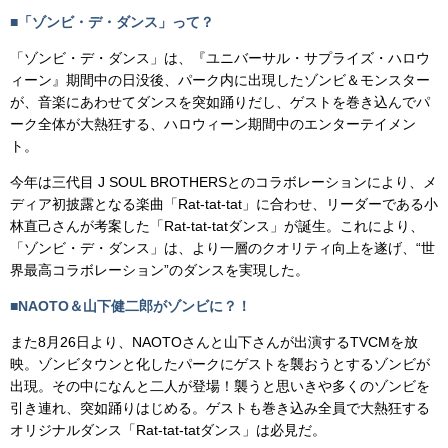
■「ゾンビ・デ・ダンス」って？
「ゾンビ・デ・ダンス」は、『ユニバーサル・サプライズ・ハロウ
ィーン』期間中の日没後、パーク内に出現したゾンビ＆モンスター
が、音楽にあわせてダンスを突如踊りだし、ゲストを巻き込んでパ
ーク全体が大熱狂する、ハロウィーン期間中のエンターテイメン
ト。
今年は三代目 J SOUL BROTHERSとのコラボレーションにより、メ
ディア初披露となる楽曲「Rat-tat-tat」に合わせ、リーダーである小
林直己さんが考案した「Rat-tat-tatダンス」が誕生。これにより、
「ゾンビ・デ・ダンス」は、より一層のクオリティ向上を遂げ、“世
界最高コラボレーション”のダンスを実現した。
■NAOTO＆山下健二郎がゾンビに？！
また8月26日より、NAOTOさんと山下さんが出演するTVCMを放
映。ゾンビタウンと化したパークにゲストを襲おうとするゾンビが
出現。その中になんと二人が登場！襲うと思いきや多くのゾンビを
引き連れ、突如踊りはじめる。ゲストも巻き込み全員で大熱狂する
オリジナルダンス「Rat-tat-tatダンス」は必見だ。