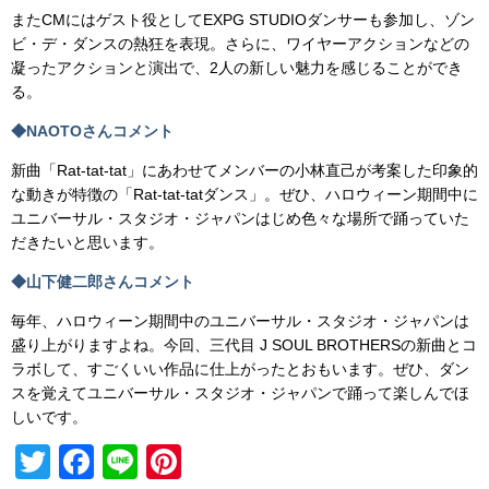
またCMにはゲスト役としてEXPG STUDIOダンサーも参加し、ゾン
ビ・デ・ダンスの熱狂を表現。さらに、ワイヤーアクションなどの
凝ったアクションと演出で、2人の新しい魅力を感じることができ
る。
◆NAOTOさんコメント
新曲「Rat-tat-tat」にあわせてメンバーの小林直己が考案した印象的
な動きが特徴の「Rat-tat-tatダンス」。ぜひ、ハロウィーン期間中に
ユニバーサル・スタジオ・ジャパンはじめ色々な場所で踊っていた
だきたいと思います。
◆山下健二郎さんコメント
毎年、ハロウィーン期間中のユニバーサル・スタジオ・ジャパンは
盛り上がりますよね。今回、三代目 J SOUL BROTHERSの新曲とコ
ラボして、すごくいい作品に仕上がったとおもいます。ぜひ、ダン
スを覚えてユニバーサル・スタジオ・ジャパンで踊って楽しんでほ
しいです。
T
F
Li
Pi