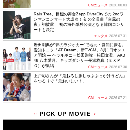
CMニュース
2026.08.03
Rain Tree、目標の舞台Zepp DiverCityでの 2ndワ
ンマンコンサート大成功！ 初の全員曲「台風の
夜」初披露！ 初の海外単独公演となる韓国コンサ
ートも決定！
エンタメ
2026.07.31
岩田剛典が”夢のラジオカー”で地元・愛知に夢を。
愛知トヨタ「AT Dream」新TVCM、8月1日オンエ
ア開始 ― ヘラルボニー松田崇弥・松田文登、AKB
48 八木愛月、キッズダンサー長瀬柊真（ＥＸＰ
Ｇ）が集結 ―
CMニュース
2026.07.30
上戸彩さんが『鬼おろし豚しゃぶぶっかけうどん』
をつるりで「鬼おいしい！」
CMニュース
2026.07.21
PICK UP MOVIE