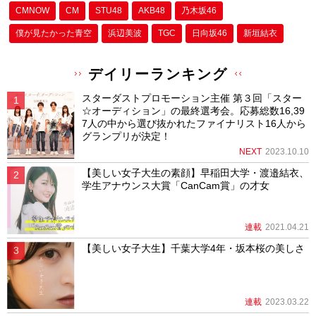
CMNOW
CM
STU48
AKB48
乃木坂46
僕が⾒たかった⻘空
浜辺美波
TGC
日向坂46
新垣結衣
デイリーランキング
スターダストプロモーション主催 第３回「スター
☆オーディション」の最終選考会。応募総数16,39
7人の中から選び抜かれたファイナリスト16人から
グランプリが決定！
NEXT
2023.10.10
【美しい女子大生の素顔】早稲田大学・渡邉結衣、
学生アナウンス大賞「CanCam賞」の才女
連載
2021.04.21
【美しい女子大生】千葉大学4年・坂本桜の美しさ
連載
2023.03.22