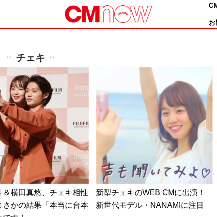
C
お
チェキ
斗＆横田真悠、チェキ相性
新型チェキのWEB CMに出演！
まさかの結果「本当に台本
新世代モデル・NANAMIに注目