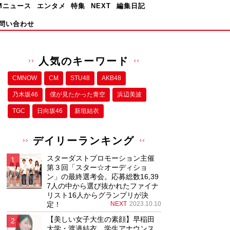
Mニュース
エンタメ
特集
NEXT
編集日記
問い合わせ
人気のキーワード
CMNOW
CM
STU48
AKB48
乃木坂46
僕が⾒たかった⻘空
浜辺美波
TGC
日向坂46
新垣結衣
デイリーランキング
スターダストプロモーション主催
第３回「スター☆オーディショ
ン」の最終選考会。応募総数16,39
7人の中から選び抜かれたファイナ
リスト16人からグランプリが決
定！
NEXT
2023.10.10
【美しい女子大生の素顔】早稲田
大学・渡邉結衣、学生アナウンス