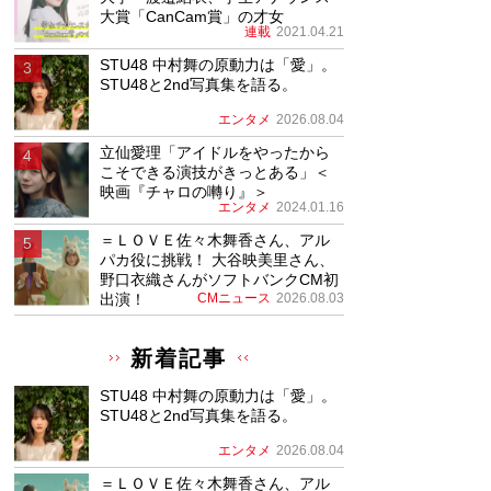
大賞「CanCam賞」の才女
連載
2021.04.21
STU48 中村舞の原動力は「愛」。
STU48と2nd写真集を語る。
エンタメ
2026.08.04
立仙愛理「アイドルをやったから
こそできる演技がきっとある」＜
映画『チャロの囀り』＞
エンタメ
2024.01.16
＝ＬＯＶＥ佐々木舞香さん、アル
パカ役に挑戦！ 大谷映美里さん、
野口衣織さんがソフトバンクCM初
出演！
CMニュース
2026.08.03
新着記事
STU48 中村舞の原動力は「愛」。
STU48と2nd写真集を語る。
エンタメ
2026.08.04
＝ＬＯＶＥ佐々木舞香さん、アル