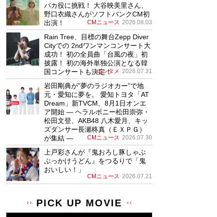
パカ役に挑戦！ 大谷映美里さん、
野口衣織さんがソフトバンクCM初
出演！
CMニュース
2026.08.03
Rain Tree、目標の舞台Zepp Diver
Cityでの 2ndワンマンコンサート大
成功！ 初の全員曲「台風の夜」初
披露！ 初の海外単独公演となる韓
国コンサートも決定！
エンタメ
2026.07.31
岩田剛典が”夢のラジオカー”で地
元・愛知に夢を。 愛知トヨタ「AT
Dream」新TVCM、8月1日オンエ
ア開始 ― ヘラルボニー松田崇弥・
松田文登、AKB48 八木愛月、キッ
ズダンサー長瀬柊真（ＥＸＰＧ）
が集結 ―
CMニュース
2026.07.30
上戸彩さんが『鬼おろし豚しゃぶ
ぶっかけうどん』をつるりで「鬼
おいしい！」
CMニュース
2026.07.21
PICK UP MOVIE