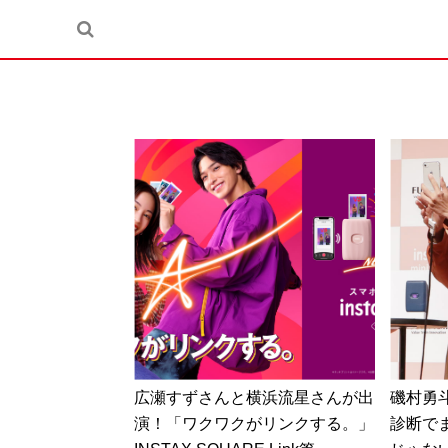
広瀬すずさんと横浜流星さんが出
磯村勇
演！「ワクワクがリンクする。」
診断で