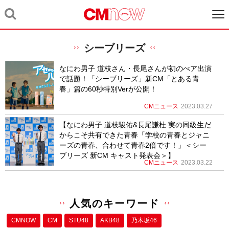
シーブリーズ
なにわ男子 道枝さん・長尾さんが初のぺア出演
で話題！「シーブリーズ」新CM「とある青
春」篇の60秒特別Verが公開！
CMニュース
2023.03.27
【なにわ男子 道枝駿佑&長尾謙杜 実の同級生だ
からこそ共有できた青春「学校の青春とジャニ
ーズの青春、合わせて青春2倍です！」＜シー
ブリーズ 新CM キャスト発表会＞】
CMニュース
2023.03.22
人気のキーワード
CMNOW
CM
STU48
AKB48
乃木坂46