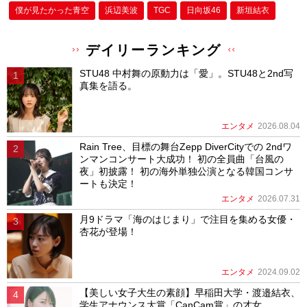
僕が⾒たかった⻘空
浜辺美波
TGC
日向坂46
新垣結衣
デイリーランキング
STU48 中村舞の原動力は「愛」。STU48と2nd写
真集を語る。
エンタメ
2026.08.04
Rain Tree、目標の舞台Zepp DiverCityでの 2ndワ
ンマンコンサート大成功！ 初の全員曲「台風の
夜」初披露！ 初の海外単独公演となる韓国コンサ
ートも決定！
エンタメ
2026.07.31
月9ドラマ「海のはじまり」で注目を集める女優・
杏花が登場！
エンタメ
2024.09.02
【美しい女子大生の素顔】早稲田大学・渡邉結衣、
学生アナウンス大賞「CanCam賞」の才女