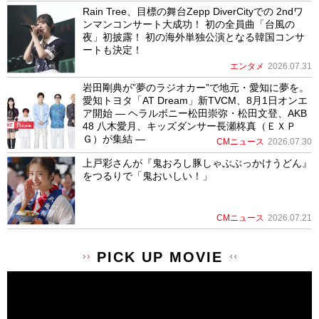
Rain Tree、目標の舞台Zepp DiverCityでの 2ndワ
ンマンコンサート大成功！ 初の全員曲「台風の
夜」初披露！ 初の海外単独公演となる韓国コンサ
ートも決定！
エンタメ
2026.07.31
岩田剛典が”夢のラジオカー”で地元・愛知に夢を。
愛知トヨタ「AT Dream」新TVCM、8月1日オンエ
ア開始 ― ヘラルボニー松田崇弥・松田文登、AKB
48 八木愛月、キッズダンサー長瀬柊真（ＥＸＰ
Ｇ）が集結 ―
CMニュース
2026.07.30
上戸彩さんが『鬼おろし豚しゃぶぶっかけうどん』
をつるりで「鬼おいしい！」
CMニュース
2026.07.21
PICK UP MOVIE