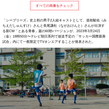
すべての画像をチェック
「シーブリーズ」史上初の男子2人組キャストとして、道枝駿佑（み
ちえだしゅんすけ）さんと長尾謙杜（ながおけんと）さんが出演す
る新CM「とある青春」篇の60秒バージョンが、2023年3月24日
（金）18時50分〜テレビ朝日系列で放送予定の「サッカー国際親善
試合」内にて一夜限定でTVオンエアすることが発表された。