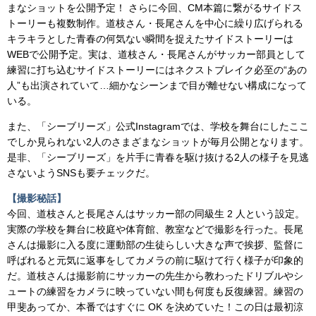
まなショットを公開予定！ さらに今回、CM本篇に繋がるサイドス
トーリーも複数制作。道枝さん・長尾さんを中心に繰り広げられる
キラキラとした青春の何気ない瞬間を捉えたサイドストーリーは
WEBで公開予定。実は、道枝さん・長尾さんがサッカー部員として
練習に打ち込むサイドストーリーにはネクストブレイク必至の“あの
人”も出演されていて…細かなシーンまで目が離せない構成になって
いる。
また、「シーブリーズ」公式Instagramでは、学校を舞台にしたここ
でしか見られない2人のさまざまなショットが毎月公開となります。
是非、「シーブリーズ」を片手に青春を駆け抜ける2人の様子を見逃
さないようSNSも要チェックだ。
【撮影秘話】
今回、道枝さんと長尾さんはサッカー部の同級生 2 人という設定。
実際の学校を舞台に校庭や体育館、教室などで撮影を行った。長尾
さんは撮影に入る度に運動部の生徒らしい大きな声で挨拶、監督に
呼ばれると元気に返事をしてカメラの前に駆けて行く様子が印象的
だ。道枝さんは撮影前にサッカーの先生から教わったドリブルやシ
ュートの練習をカメラに映っていない間も何度も反復練習。練習の
甲斐あってか、本番ではすぐに OK を決めていた！この日は最初涼