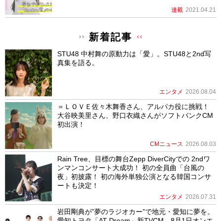
連載
2021.04.21
新着記事
STU48 中村舞の原動力は「愛」。STU48と2nd写
真集を語る。
エンタメ
2026.08.04
＝ＬＯＶＥ佐々木舞香さん、アルパカ役に挑戦！
大谷映美里さん、野口衣織さんがソフトバンクCM
初出演！
CMニュース
2026.08.03
Rain Tree、目標の舞台Zepp DiverCityでの 2ndワ
ンマンコンサート大成功！ 初の全員曲「台風の
夜」初披露！ 初の海外単独公演となる韓国コンサ
ートも決定！
エンタメ
2026.07.31
岩田剛典が”夢のラジオカー”で地元・愛知に夢を。
愛知トヨタ「AT Dream」新TVCM、8月1日オンエ