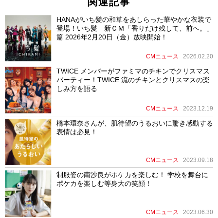
関連記事
HANAがいち髪の和草をあしらった華やかな衣装で
登場！いち髪 新ＣＭ「香りだけ残して、前へ。」
篇 2026年2月20日（金）放映開始！
CMニュース
2026.02.20
TWICE メンバーがファミマのチキンでクリスマス
パーティー！TWICE 流のチキンとクリスマスの楽
しみ方を語る
CMニュース
2023.12.19
橋本環奈さんが、肌待望のうるおいに驚き感動する
表情は必見！
CMニュース
2023.09.18
制服姿の南沙良がポケカを楽しむ！ 学校を舞台に
ポケカを楽しむ等身大の笑顔！
CMニュース
2023.06.30