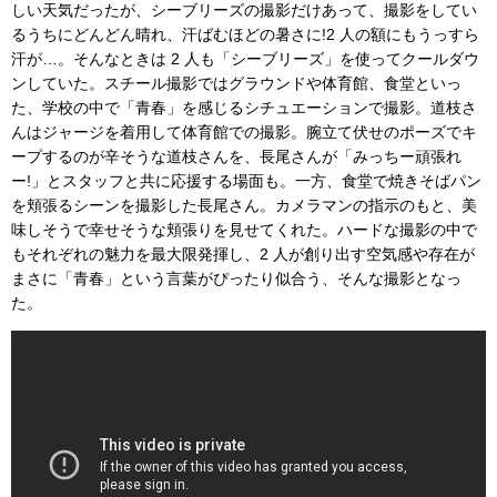
しい天気だったが、シーブリーズの撮影だけあって、撮影をしてい
るうちにどんどん晴れ、汗ばむほどの暑さに!2 人の額にもうっすら
汗が…。そんなときは 2 人も「シーブリーズ」を使ってクールダウ
ンしていた。スチール撮影ではグラウンドや体育館、食堂といっ
た、学校の中で「青春」を感じるシチュエーションで撮影。道枝さ
んはジャージを着用して体育館での撮影。腕立て伏せのポーズでキ
ープするのが辛そうな道枝さんを、長尾さんが「みっちー頑張れ
ー!」とスタッフと共に応援する場面も。一方、食堂で焼きそばパン
を頬張るシーンを撮影した長尾さん。カメラマンの指示のもと、美
味しそうで幸せそうな頬張りを見せてくれた。ハードな撮影の中で
もそれぞれの魅力を最大限発揮し、2 人が創り出す空気感や存在が
まさに「青春」という言葉がぴったり似合う、そんな撮影となっ
た。