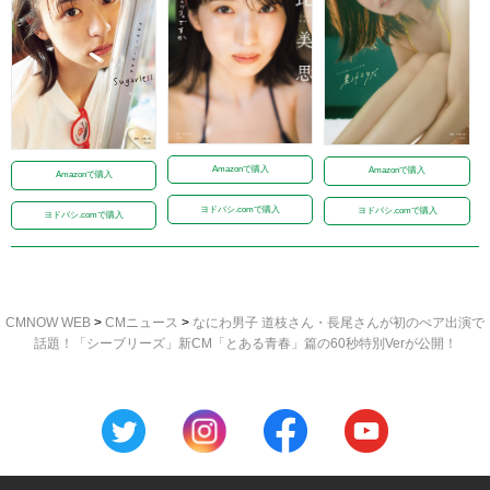
Amazonで購入
Amazonで購入
Amazonで購入
ヨドバシ.comで購入
ヨドバシ.comで購入
ヨドバシ.comで購入
CMNOW WEB
>
CMニュース
>
なにわ男子 道枝さん・長尾さんが初のぺア出演で
話題！「シーブリーズ」新CM「とある青春」篇の60秒特別Verが公開！