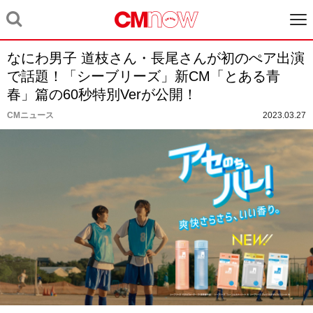
なにわ男子 道枝さん・長尾さんが初のぺア出演
で話題！「シーブリーズ」新CM「とある青
春」篇の60秒特別Verが公開！
CMニュース
2023.03.27