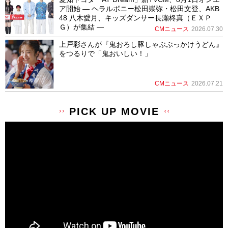
ア開始 ― ヘラルボニー松田崇弥・松田文登、AKB
48 八木愛月、キッズダンサー長瀬柊真（ＥＸＰ
Ｇ）が集結 ―
CMニュース
2026.07.30
上戸彩さんが『鬼おろし豚しゃぶぶっかけうどん』
をつるりで「鬼おいしい！」
CMニュース
2026.07.21
PICK UP MOVIE