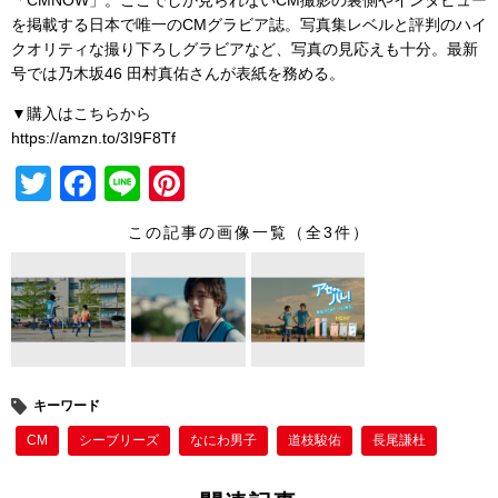
「CMNOW」。ここでしか見られないCM撮影の裏側やインタビュー
を掲載する日本で唯一のCMグラビア誌。写真集レベルと評判のハイ
クオリティな撮り下ろしグラビアなど、写真の見応えも十分。最新
号では乃木坂46 田村真佑さんが表紙を務める。
▼購入はこちらから
https://amzn.to/3I9F8Tf
T
F
Li
Pi
wi
a
n
nt
この記事の画像一覧（全3件）
tt
c
e
er
er
e
e
b
st
o
o
キーワード
k
CM
シーブリーズ
なにわ男子
道枝駿佑
長尾謙杜