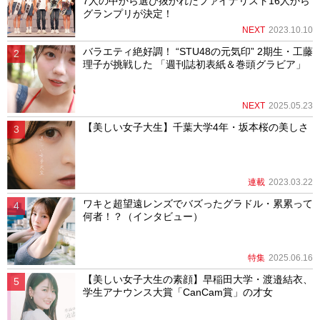
7人の中から選び抜かれたファイナリスト16人から
グランプリが決定！
NEXT
2023.10.10
バラエティ絶好調！ “STU48の元気印” 2期生・工藤
理子が挑戦した 「週刊誌初表紙＆巻頭グラビア」
NEXT
2025.05.23
【美しい女子大生】千葉大学4年・坂本桜の美しさ
連載
2023.03.22
ワキと超望遠レンズでバズったグラドル・累累って
何者！？（インタビュー）
特集
2025.06.16
【美しい女子大生の素顔】早稲田大学・渡邉結衣、
学生アナウンス大賞「CanCam賞」の才女