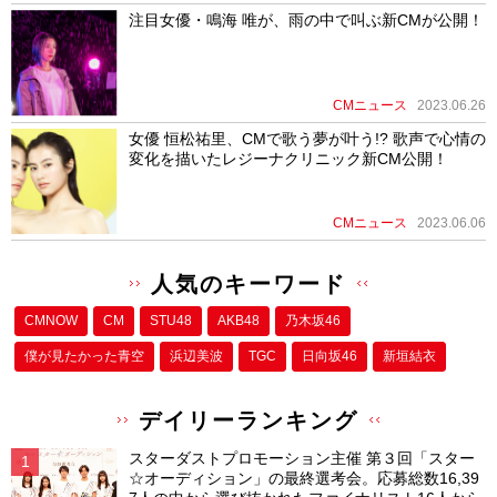
注目女優・鳴海 唯が、雨の中で叫ぶ新CMが公開！
CMニュース
2023.06.26
女優 恒松祐里、CMで歌う夢が叶う!? 歌声で心情の
変化を描いたレジーナクリニック新CM公開！
CMニュース
2023.06.06
人気のキーワード
CMNOW
CM
STU48
AKB48
乃木坂46
僕が⾒たかった⻘空
浜辺美波
TGC
日向坂46
新垣結衣
デイリーランキング
スターダストプロモーション主催 第３回「スター
☆オーディション」の最終選考会。応募総数16,39