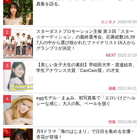
真集を語る。
エンタメ
2026.08.04
スターダストプロモーション主催 第３回「スター
☆オーディション」の最終選考会。応募総数16,39
7人の中から選び抜かれたファイナリスト16人から
グランプリが決定！
NEXT
2023.10.10
【美しい女子大生の素顔】早稲田大学・渡邉結衣、
学生アナウンス大賞「CanCam賞」の才女
連載
2021.04.21
eggモデル・まぁみ、初写真集で「エロいけどヘル
シーな感じ」大人の私、ベールを脱ぐ
特集
2021.08.06
月9ドラマ「海のはじまり」で注目を集める女優・
杏花が登場！