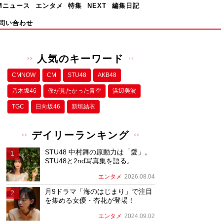
Mニュース
エンタメ
特集
NEXT
編集日記
問い合わせ
人気のキーワード
CMNOW
CM
STU48
AKB48
乃木坂46
僕が⾒たかった⻘空
浜辺美波
TGC
日向坂46
新垣結衣
デイリーランキング
STU48 中村舞の原動力は「愛」。
STU48と2nd写真集を語る。
エンタメ
2026.08.04
月9ドラマ「海のはじまり」で注目
を集める女優・杏花が登場！
エンタメ
2024.09.02