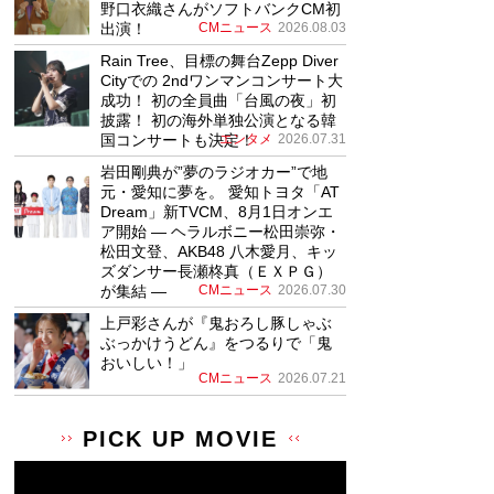
野口衣織さんがソフトバンクCM初
出演！
CMニュース
2026.08.03
Rain Tree、目標の舞台Zepp Diver
Cityでの 2ndワンマンコンサート大
成功！ 初の全員曲「台風の夜」初
披露！ 初の海外単独公演となる韓
国コンサートも決定！
エンタメ
2026.07.31
岩田剛典が”夢のラジオカー”で地
元・愛知に夢を。 愛知トヨタ「AT
Dream」新TVCM、8月1日オンエ
ア開始 ― ヘラルボニー松田崇弥・
松田文登、AKB48 八木愛月、キッ
ズダンサー長瀬柊真（ＥＸＰＧ）
が集結 ―
CMニュース
2026.07.30
上戸彩さんが『鬼おろし豚しゃぶ
ぶっかけうどん』をつるりで「鬼
おいしい！」
CMニュース
2026.07.21
PICK UP MOVIE