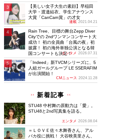
【美しい女子大生の素顔】早稲田
大学・渡邉結衣、学生アナウンス
大賞「CanCam賞」の才女
連載
2021.04.21
Rain Tree、目標の舞台Zepp Diver
Cityでの 2ndワンマンコンサート大
成功！ 初の全員曲「台風の夜」初
披露！ 初の海外単独公演となる韓
国コンサートも決定！
エンタメ
2026.07.31
「Indeed」新TVCMシリーズに、5
人組ガールグループ LE SSERAFIM
が出演開始！
CMニュース
2024.11.28
新着記事
STU48 中村舞の原動力は「愛」。
STU48と2nd写真集を語る。
エンタメ
2026.08.04
＝ＬＯＶＥ佐々木舞香さん、アル
パカ役に挑戦！ 大谷映美里さん、