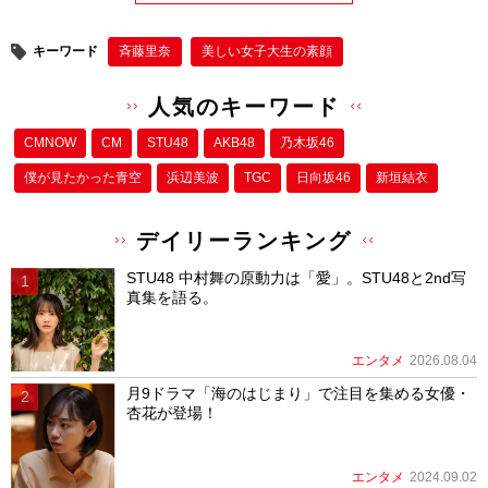
キーワード
斉藤里奈
美しい女子大生の素顔
人気のキーワード
CMNOW
CM
STU48
AKB48
乃木坂46
僕が⾒たかった⻘空
浜辺美波
TGC
日向坂46
新垣結衣
デイリーランキング
STU48 中村舞の原動力は「愛」。STU48と2nd写
真集を語る。
エンタメ
2026.08.04
月9ドラマ「海のはじまり」で注目を集める女優・
杏花が登場！
エンタメ
2024.09.02