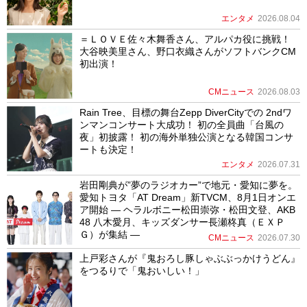
エンタメ
2026.08.04
＝ＬＯＶＥ佐々木舞香さん、アルパカ役に挑戦！
大谷映美里さん、野口衣織さんがソフトバンクCM
初出演！
CMニュース
2026.08.03
Rain Tree、目標の舞台Zepp DiverCityでの 2ndワ
ンマンコンサート大成功！ 初の全員曲「台風の
夜」初披露！ 初の海外単独公演となる韓国コンサ
ートも決定！
エンタメ
2026.07.31
岩田剛典が”夢のラジオカー”で地元・愛知に夢を。
愛知トヨタ「AT Dream」新TVCM、8月1日オンエ
ア開始 ― ヘラルボニー松田崇弥・松田文登、AKB
48 八木愛月、キッズダンサー長瀬柊真（ＥＸＰ
Ｇ）が集結 ―
CMニュース
2026.07.30
上戸彩さんが『鬼おろし豚しゃぶぶっかけうどん』
をつるりで「鬼おいしい！」