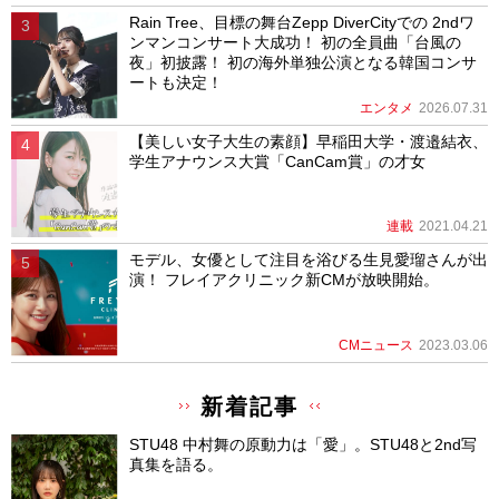
Rain Tree、目標の舞台Zepp DiverCityでの 2ndワ
ンマンコンサート大成功！ 初の全員曲「台風の
夜」初披露！ 初の海外単独公演となる韓国コンサ
ートも決定！
エンタメ
2026.07.31
【美しい女子大生の素顔】早稲田大学・渡邉結衣、
学生アナウンス大賞「CanCam賞」の才女
連載
2021.04.21
モデル、女優として注目を浴びる生見愛瑠さんが出
演！ フレイアクリニック新CMが放映開始。
CMニュース
2023.03.06
新着記事
STU48 中村舞の原動力は「愛」。STU48と2nd写
真集を語る。