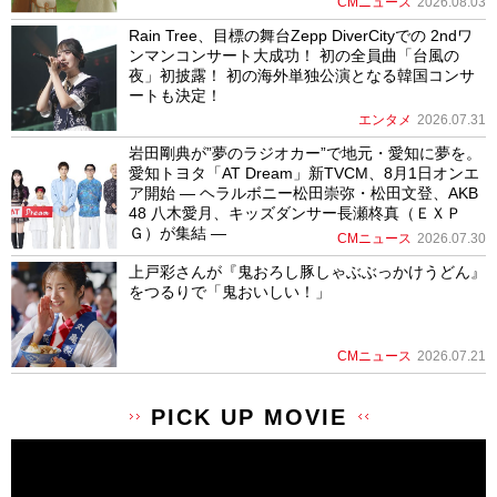
CMニュース
2026.08.03
Rain Tree、目標の舞台Zepp DiverCityでの 2ndワ
ンマンコンサート大成功！ 初の全員曲「台風の
夜」初披露！ 初の海外単独公演となる韓国コンサ
ートも決定！
エンタメ
2026.07.31
岩田剛典が”夢のラジオカー”で地元・愛知に夢を。
愛知トヨタ「AT Dream」新TVCM、8月1日オンエ
ア開始 ― ヘラルボニー松田崇弥・松田文登、AKB
48 八木愛月、キッズダンサー長瀬柊真（ＥＸＰ
Ｇ）が集結 ―
CMニュース
2026.07.30
上戸彩さんが『鬼おろし豚しゃぶぶっかけうどん』
をつるりで「鬼おいしい！」
CMニュース
2026.07.21
PICK UP MOVIE