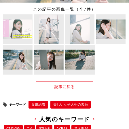
この記事の画像一覧（全7件）
記事に戻る
キーワード
渡邉結衣
美しい女子大生の素顔
人気のキーワード
CMNOW
CM
STU48
AKB48
乃木坂46