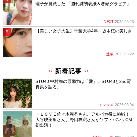
理子が挑戦した 「週刊誌初表紙＆巻頭グラビア」
NEXT
2025.05.23
【美しい女子大生】千葉大学4年・坂本桜の美しさ
連載
2023.03.22
新着記事
STU48 中村舞の原動力は「愛」。STU48と2nd写
真集を語る。
エンタメ
2026.08.04
＝ＬＯＶＥ佐々木舞香さん、アルパカ役に挑戦！
大谷映美里さん、野口衣織さんがソフトバンクCM
初出演！