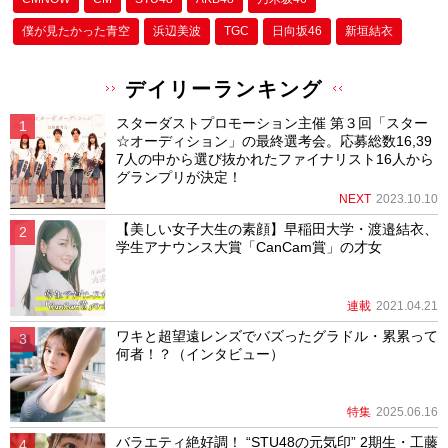
僕が⾒たかった⻘空
浜辺美波
TGC
日向坂46
新垣結衣
デイリーランキング
スターダストプロモーション主催 第３回「スター
☆オーディション」の最終選考会。応募総数16,39
7人の中から選び抜かれたファイナリスト16人から
グランプリが決定！
NEXT
2023.10.10
【美しい女子大生の素顔】早稲田大学・渡邉結衣、
学生アナウンス大賞「CanCam賞」の才女
連載
2021.04.21
ワキと超望遠レンズでバズったグラドル・累累って
何者！？（インタビュー）
特集
2025.06.16
バラエティ絶好調！ “STU48の元気印” 2期生・工藤