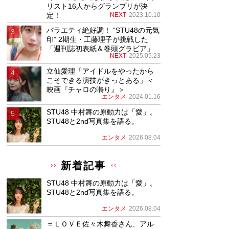
リスト16人からグランプリが決
定！
NEXT
2023.10.10
バラエティ絶好調！ “STU48の元気
印” 2期生・工藤理子が挑戦した
「週刊誌初表紙＆巻頭グラビア」
NEXT
2025.05.23
立仙愛理「アイドルをやったから
こそできる演技がきっとある」＜
映画『チャロの囀り』＞
エンタメ
2024.01.16
STU48 中村舞の原動力は「愛」。
STU48と2nd写真集を語る。
エンタメ
2026.08.04
新着記事
STU48 中村舞の原動力は「愛」。
STU48と2nd写真集を語る。
エンタメ
2026.08.04
＝ＬＯＶＥ佐々木舞香さん、アル