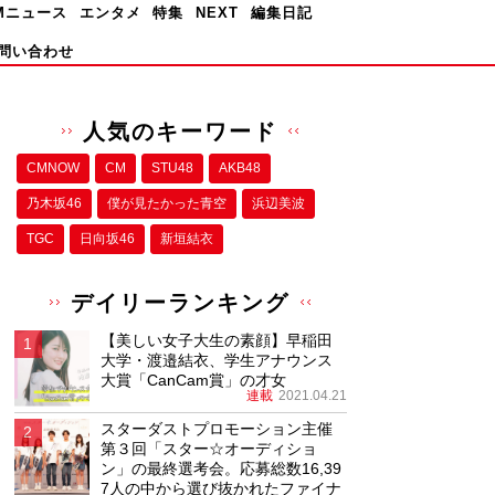
Mニュース
エンタメ
特集
NEXT
編集日記
問い合わせ
人気のキーワード
CMNOW
CM
STU48
AKB48
乃木坂46
僕が⾒たかった⻘空
浜辺美波
TGC
日向坂46
新垣結衣
デイリーランキング
【美しい女子大生の素顔】早稲田
大学・渡邉結衣、学生アナウンス
大賞「CanCam賞」の才女
連載
2021.04.21
スターダストプロモーション主催
第３回「スター☆オーディショ
ン」の最終選考会。応募総数16,39
7人の中から選び抜かれたファイナ