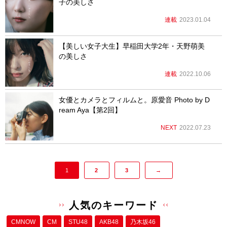
子の美しさ
連載
2023.01.04
【美しい女子大生】早稲田大学2年・天野萌美
の美しさ
連載
2022.10.06
女優とカメラとフィルムと。原愛音 Photo by D
ream Aya【第2回】
NEXT
2022.07.23
1
2
3
→
人気のキーワード
CMNOW
CM
STU48
AKB48
乃木坂46