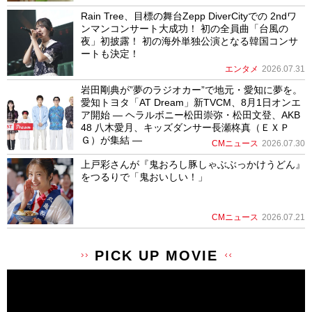
Rain Tree、目標の舞台Zepp DiverCityでの 2ndワ
ンマンコンサート大成功！ 初の全員曲「台風の
夜」初披露！ 初の海外単独公演となる韓国コンサ
ートも決定！
エンタメ
2026.07.31
岩田剛典が”夢のラジオカー”で地元・愛知に夢を。
愛知トヨタ「AT Dream」新TVCM、8月1日オンエ
ア開始 ― ヘラルボニー松田崇弥・松田文登、AKB
48 八木愛月、キッズダンサー長瀬柊真（ＥＸＰ
Ｇ）が集結 ―
CMニュース
2026.07.30
上戸彩さんが『鬼おろし豚しゃぶぶっかけうどん』
をつるりで「鬼おいしい！」
CMニュース
2026.07.21
PICK UP MOVIE