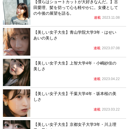
【僕らはショートカットが大好きなんだ。】古
田愛理、髪を切って心も軽やかに。女優として
の今後の展望を語る。
連載
2023.11.08
【美しい女子大生】青山学院大学3年・はせい
あいの美しさ
連載
2023.07.08
【美しい女子大生】上智大学4年・小嶋紗佳の
美しさ
連載
2023.04.22
【美しい女子大生】千葉大学4年・坂本桜の美
しさ
連載
2023.03.22
【美しい女子大生】京都女子大学3年・川上理