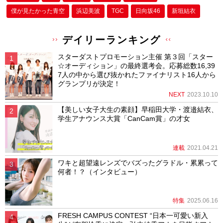
僕が⾒たかった⻘空
浜辺美波
TGC
日向坂46
新垣結衣
デイリーランキング
スターダストプロモーション主催 第３回「スター
☆オーディション」の最終選考会。応募総数16,39
7人の中から選び抜かれたファイナリスト16人から
グランプリが決定！
NEXT
2023.10.10
【美しい女子大生の素顔】早稲田大学・渡邉結衣、
学生アナウンス大賞「CanCam賞」の才女
連載
2021.04.21
ワキと超望遠レンズでバズったグラドル・累累って
何者！？（インタビュー）
特集
2025.06.16
FRESH CAMPUS CONTEST “日本一可愛い新入