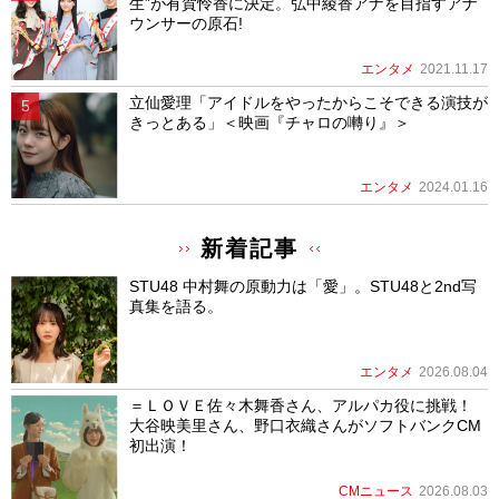
生”が有賀怜香に決定。弘中綾香アナを目指すアナ
ウンサーの原石!
エンタメ
2021.11.17
立仙愛理「アイドルをやったからこそできる演技が
きっとある」＜映画『チャロの囀り』＞
エンタメ
2024.01.16
新着記事
STU48 中村舞の原動力は「愛」。STU48と2nd写
真集を語る。
エンタメ
2026.08.04
＝ＬＯＶＥ佐々木舞香さん、アルパカ役に挑戦！
大谷映美里さん、野口衣織さんがソフトバンクCM
初出演！
CMニュース
2026.08.03