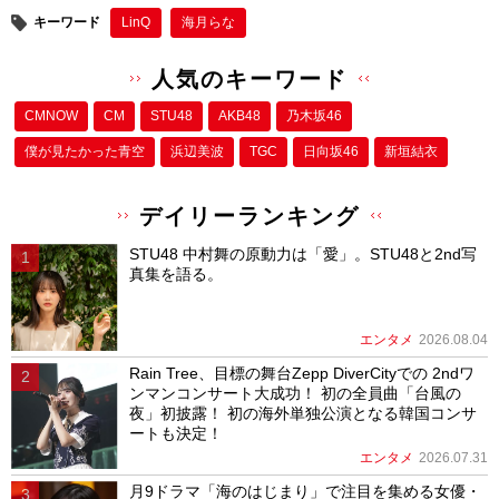
キーワード
LinQ
海月らな
人気のキーワード
CMNOW
CM
STU48
AKB48
乃木坂46
僕が⾒たかった⻘空
浜辺美波
TGC
日向坂46
新垣結衣
デイリーランキング
STU48 中村舞の原動力は「愛」。STU48と2nd写
真集を語る。
エンタメ
2026.08.04
Rain Tree、目標の舞台Zepp DiverCityでの 2ndワ
ンマンコンサート大成功！ 初の全員曲「台風の
夜」初披露！ 初の海外単独公演となる韓国コンサ
ートも決定！
エンタメ
2026.07.31
月9ドラマ「海のはじまり」で注目を集める女優・