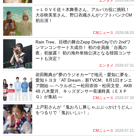
エンタメ
2026.08.04
＝ＬＯＶＥ佐々木舞香さん、アルパカ役に挑戦！
大谷映美里さん、野口衣織さんがソフトバンクCM
初出演！
CMニュース
2026.08.03
Rain Tree、目標の舞台Zepp DiverCityでの 2ndワ
ンマンコンサート大成功！ 初の全員曲「台風の
夜」初披露！ 初の海外単独公演となる韓国コンサ
ートも決定！
エンタメ
2026.07.31
岩田剛典が”夢のラジオカー”で地元・愛知に夢を。
愛知トヨタ「AT Dream」新TVCM、8月1日オンエ
ア開始 ― ヘラルボニー松田崇弥・松田文登、AKB
48 八木愛月、キッズダンサー長瀬柊真（ＥＸＰ
Ｇ）が集結 ―
CMニュース
2026.07.30
上戸彩さんが『鬼おろし豚しゃぶぶっかけうどん』
をつるりで「鬼おいしい！」
CMニュース
2026.07.21