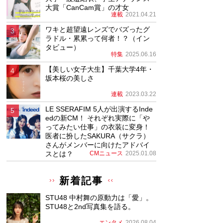
大賞「CanCam賞」の才女
連載
2021.04.21
ワキと超望遠レンズでバズったグ
ラドル・累累って何者！？（イン
タビュー）
特集
2025.06.16
【美しい女子大生】千葉大学4年・
坂本桜の美しさ
連載
2023.03.22
LE SSERAFIM 5人が出演するInde
edの新CM！ それぞれ実際に「や
ってみたい仕事」の衣装に変身！
医者に扮したSAKURA（サクラ）
さんがメンバーに向けたアドバイ
スとは？
CMニュース
2025.01.08
新着記事
STU48 中村舞の原動力は「愛」。
STU48と2nd写真集を語る。
エンタメ
2026.08.04