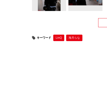
キーワード
LinQ
海月らな