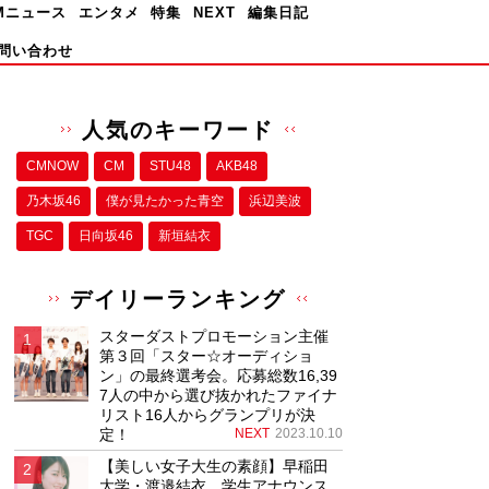
Mニュース
エンタメ
特集
NEXT
編集日記
問い合わせ
人気のキーワード
CMNOW
CM
STU48
AKB48
乃木坂46
僕が⾒たかった⻘空
浜辺美波
TGC
日向坂46
新垣結衣
デイリーランキング
スターダストプロモーション主催
第３回「スター☆オーディショ
ン」の最終選考会。応募総数16,39
7人の中から選び抜かれたファイナ
リスト16人からグランプリが決
定！
NEXT
2023.10.10
【美しい女子大生の素顔】早稲田
大学・渡邉結衣、学生アナウンス