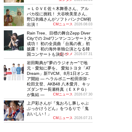
＝ＬＯＶＥ佐々木舞香さん、アル
パカ役に挑戦！ 大谷映美里さん、
野口衣織さんがソフトバンクCM初
出演！
CMニュース
2026.08.03
Rain Tree、目標の舞台Zepp Diver
Cityでの 2ndワンマンコンサート大
成功！ 初の全員曲「台風の夜」初
披露！ 初の海外単独公演となる韓
国コンサートも決定！
エンタメ
2026.07.31
岩田剛典が”夢のラジオカー”で地
元・愛知に夢を。 愛知トヨタ「AT
Dream」新TVCM、8月1日オンエ
ア開始 ― ヘラルボニー松田崇弥・
松田文登、AKB48 八木愛月、キッ
ズダンサー長瀬柊真（ＥＸＰＧ）
が集結 ―
CMニュース
2026.07.30
上戸彩さんが『鬼おろし豚しゃぶ
ぶっかけうどん』をつるりで「鬼
おいしい！」
CMニュース
2026.07.21