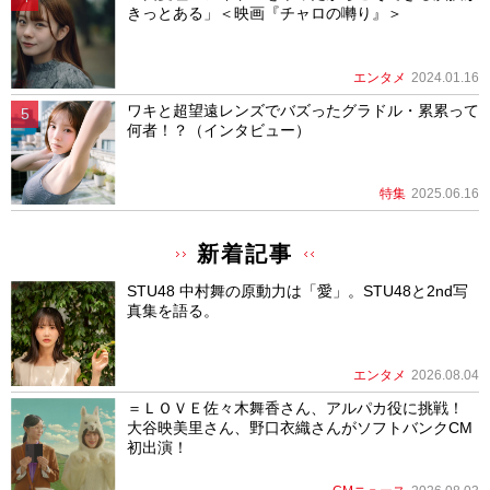
きっとある」＜映画『チャロの囀り』＞
エンタメ
2024.01.16
ワキと超望遠レンズでバズったグラドル・累累って
何者！？（インタビュー）
特集
2025.06.16
新着記事
STU48 中村舞の原動力は「愛」。STU48と2nd写
真集を語る。
エンタメ
2026.08.04
＝ＬＯＶＥ佐々木舞香さん、アルパカ役に挑戦！
大谷映美里さん、野口衣織さんがソフトバンクCM
初出演！