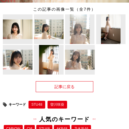
この記事の画像一覧（全7件）
記事に戻る
キーワード
STU48
曽川咲葵
人気のキーワード
CMNOW
CM
STU48
AKB48
乃木坂46