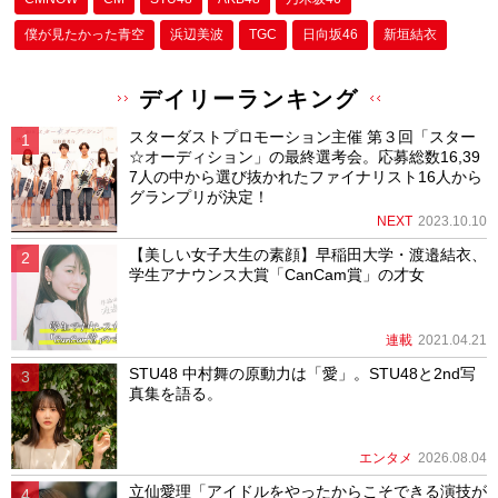
僕が⾒たかった⻘空
浜辺美波
TGC
日向坂46
新垣結衣
デイリーランキング
スターダストプロモーション主催 第３回「スター
☆オーディション」の最終選考会。応募総数16,39
7人の中から選び抜かれたファイナリスト16人から
グランプリが決定！
NEXT
2023.10.10
【美しい女子大生の素顔】早稲田大学・渡邉結衣、
学生アナウンス大賞「CanCam賞」の才女
連載
2021.04.21
STU48 中村舞の原動力は「愛」。STU48と2nd写
真集を語る。
エンタメ
2026.08.04
立仙愛理「アイドルをやったからこそできる演技が