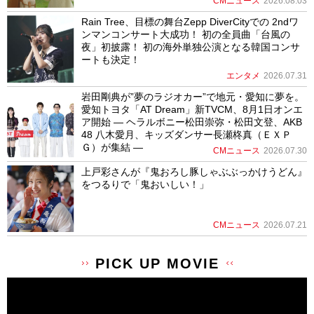
CMニュース
2026.08.03
Rain Tree、目標の舞台Zepp DiverCityでの 2ndワ
ンマンコンサート大成功！ 初の全員曲「台風の
夜」初披露！ 初の海外単独公演となる韓国コンサ
ートも決定！
エンタメ
2026.07.31
岩田剛典が”夢のラジオカー”で地元・愛知に夢を。
愛知トヨタ「AT Dream」新TVCM、8月1日オンエ
ア開始 ― ヘラルボニー松田崇弥・松田文登、AKB
48 八木愛月、キッズダンサー長瀬柊真（ＥＸＰ
Ｇ）が集結 ―
CMニュース
2026.07.30
上戸彩さんが『鬼おろし豚しゃぶぶっかけうどん』
をつるりで「鬼おいしい！」
CMニュース
2026.07.21
PICK UP MOVIE