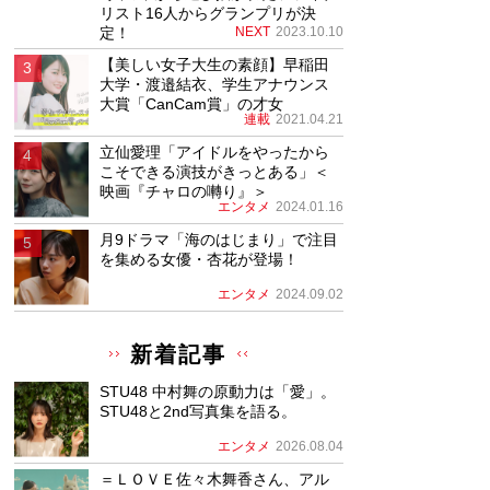
リスト16人からグランプリが決
定！
NEXT
2023.10.10
【美しい女子大生の素顔】早稲田
大学・渡邉結衣、学生アナウンス
大賞「CanCam賞」の才女
連載
2021.04.21
立仙愛理「アイドルをやったから
こそできる演技がきっとある」＜
映画『チャロの囀り』＞
エンタメ
2024.01.16
月9ドラマ「海のはじまり」で注目
を集める女優・杏花が登場！
エンタメ
2024.09.02
新着記事
STU48 中村舞の原動力は「愛」。
STU48と2nd写真集を語る。
エンタメ
2026.08.04
＝ＬＯＶＥ佐々木舞香さん、アル