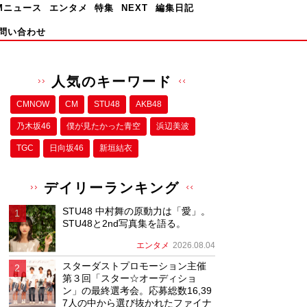
Mニュース
エンタメ
特集
NEXT
編集日記
問い合わせ
人気のキーワード
CMNOW
CM
STU48
AKB48
乃木坂46
僕が⾒たかった⻘空
浜辺美波
TGC
日向坂46
新垣結衣
デイリーランキング
STU48 中村舞の原動力は「愛」。
STU48と2nd写真集を語る。
エンタメ
2026.08.04
スターダストプロモーション主催
第３回「スター☆オーディショ
ン」の最終選考会。応募総数16,39
7人の中から選び抜かれたファイナ