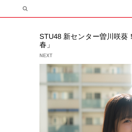
STU48 新センター曽川咲葵
春」
NEXT