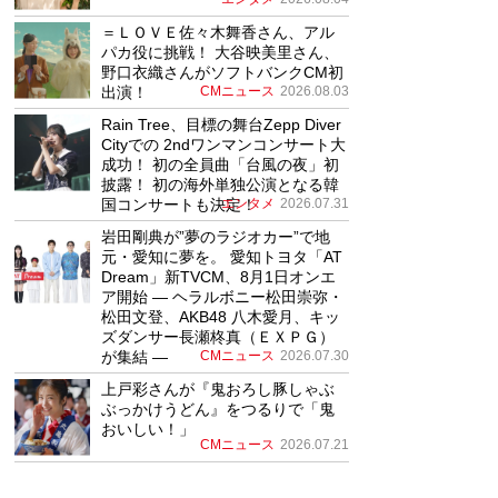
＝ＬＯＶＥ佐々木舞香さん、アル
パカ役に挑戦！ 大谷映美里さん、
野口衣織さんがソフトバンクCM初
出演！
CMニュース
2026.08.03
Rain Tree、目標の舞台Zepp Diver
Cityでの 2ndワンマンコンサート大
成功！ 初の全員曲「台風の夜」初
披露！ 初の海外単独公演となる韓
国コンサートも決定！
エンタメ
2026.07.31
岩田剛典が”夢のラジオカー”で地
元・愛知に夢を。 愛知トヨタ「AT
Dream」新TVCM、8月1日オンエ
ア開始 ― ヘラルボニー松田崇弥・
松田文登、AKB48 八木愛月、キッ
ズダンサー長瀬柊真（ＥＸＰＧ）
が集結 ―
CMニュース
2026.07.30
上戸彩さんが『鬼おろし豚しゃぶ
ぶっかけうどん』をつるりで「鬼
おいしい！」
CMニュース
2026.07.21