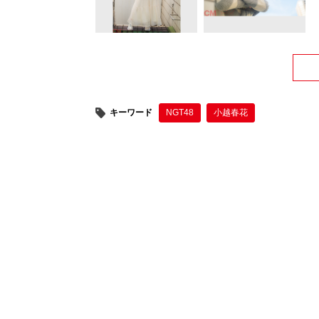
キーワード
NGT48
小越春花