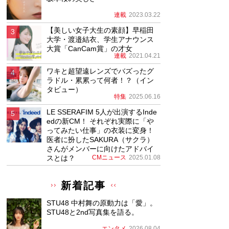
連載
2023.03.22
【美しい女子大生の素顔】早稲田
大学・渡邉結衣、学生アナウンス
大賞「CanCam賞」の才女
連載
2021.04.21
ワキと超望遠レンズでバズったグ
ラドル・累累って何者！？（イン
タビュー）
特集
2025.06.16
LE SSERAFIM 5人が出演するInde
edの新CM！ それぞれ実際に「や
ってみたい仕事」の衣装に変身！
医者に扮したSAKURA（サクラ）
さんがメンバーに向けたアドバイ
スとは？
CMニュース
2025.01.08
新着記事
STU48 中村舞の原動力は「愛」。
STU48と2nd写真集を語る。
エンタメ
2026.08.04