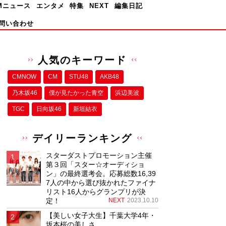
Mニュース
エンタメ
特集
NEXT
編集日記
問い合わせ
人気のキーワード
CMNOW
CM
STU48
AKB48
乃木坂46
僕が⾒たかった⻘空
浜辺美波
TGC
日向坂46
新垣結衣
デイリーランキング
スターダストプロモーション主催
第３回「スター☆オーディショ
ン」の最終選考会。応募総数16,39
7人の中から選び抜かれたファイナ
リスト16人からグランプリが決
定！
NEXT
2023.10.10
【美しい女子大生】千葉大学4年・
坂本桜の美しさ