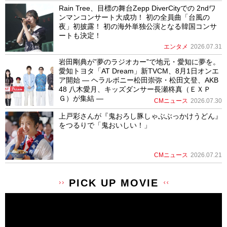
Rain Tree、目標の舞台Zepp DiverCityでの 2ndワ
ンマンコンサート大成功！ 初の全員曲「台風の
夜」初披露！ 初の海外単独公演となる韓国コンサ
ートも決定！
エンタメ
2026.07.31
岩田剛典が”夢のラジオカー”で地元・愛知に夢を。
愛知トヨタ「AT Dream」新TVCM、8月1日オンエ
ア開始 ― ヘラルボニー松田崇弥・松田文登、AKB
48 八木愛月、キッズダンサー長瀬柊真（ＥＸＰ
Ｇ）が集結 ―
CMニュース
2026.07.30
上戸彩さんが『鬼おろし豚しゃぶぶっかけうどん』
をつるりで「鬼おいしい！」
CMニュース
2026.07.21
PICK UP MOVIE