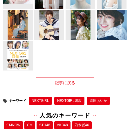
記事に戻る
キーワード
NEXTGIRL
NEXTGIRL図鑑
園田あいか
人気のキーワード
CMNOW
CM
STU48
AKB48
乃木坂46