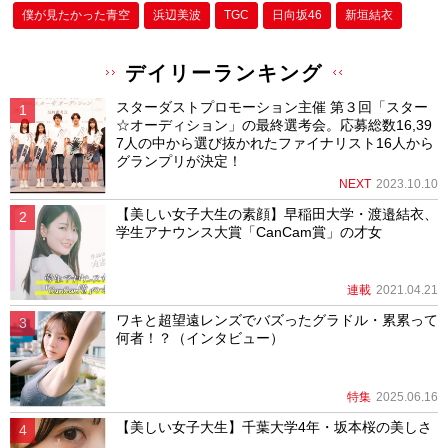
僕が⾒たかった⻘空
浜辺美波
TGC
日向坂46
新垣結衣
デイリーランキング
スターダストプロモーション主催 第３回「スター
☆オーディション」の最終選考会。応募総数16,39
7人の中から選び抜かれたファイナリスト16人から
グランプリが決定！
NEXT
2023.10.10
【美しい女子大生の素顔】早稲田大学・渡邉結衣、
学生アナウンス大賞「CanCam賞」の才女
連載
2021.04.21
ワキと超望遠レンズでバズったグラドル・累累って
何者！？（インタビュー）
特集
2025.06.16
【美しい女子大生】千葉大学4年・坂本桜の美しさ