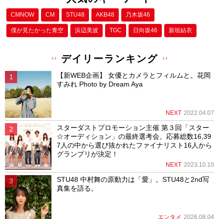
CMNOW
CM
STU48
AKB48
乃木坂46
僕が⾒たかった⻘空
浜辺美波
TGC
日向坂46
新垣結衣
デイリーランキング
【新WEB企画】 女優とカメラとフィルムと。花岡
すみれ Photo by Dream Aya
NEXT
2022.04.07
スターダストプロモーション主催 第３回「スター
☆オーディション」の最終選考会。応募総数16,39
7人の中から選び抜かれたファイナリスト16人から
グランプリが決定！
NEXT
2023.10.10
STU48 中村舞の原動力は「愛」。STU48と2nd写
真集を語る。
エンタメ
2026.08.04