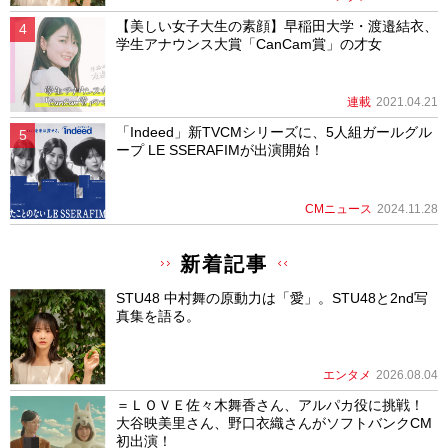
【美しい女子大生の素顔】早稲田大学・渡邉結衣、
学生アナウンス大賞「CanCam賞」の才女
連載
2021.04.21
「Indeed」新TVCMシリーズに、5人組ガールグル
ープ LE SSERAFIMが出演開始！
CMニュース
2024.11.28
新着記事
STU48 中村舞の原動力は「愛」。STU48と2nd写
真集を語る。
エンタメ
2026.08.04
＝ＬＯＶＥ佐々木舞香さん、アルパカ役に挑戦！
大谷映美里さん、野口衣織さんがソフトバンクCM
初出演！