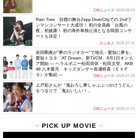
CMニュース
2026.08.03
Rain Tree、目標の舞台Zepp DiverCityでの 2ndワ
ンマンコンサート大成功！ 初の全員曲「台風の
夜」初披露！ 初の海外単独公演となる韓国コンサ
ートも決定！
エンタメ
2026.07.31
岩田剛典が”夢のラジオカー”で地元・愛知に夢を。
愛知トヨタ「AT Dream」新TVCM、8月1日オンエ
ア開始 ― ヘラルボニー松田崇弥・松田文登、AKB
48 八木愛月、キッズダンサー長瀬柊真（ＥＸＰ
Ｇ）が集結 ―
CMニュース
2026.07.30
上戸彩さんが『鬼おろし豚しゃぶぶっかけうどん』
をつるりで「鬼おいしい！」
CMニュース
2026.07.21
PICK UP MOVIE