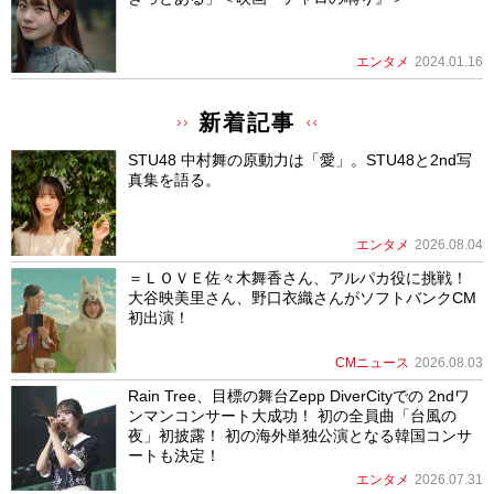
エンタメ
2024.01.16
新着記事
STU48 中村舞の原動力は「愛」。STU48と2nd写
真集を語る。
エンタメ
2026.08.04
＝ＬＯＶＥ佐々木舞香さん、アルパカ役に挑戦！
大谷映美里さん、野口衣織さんがソフトバンクCM
初出演！
CMニュース
2026.08.03
Rain Tree、目標の舞台Zepp DiverCityでの 2ndワ
ンマンコンサート大成功！ 初の全員曲「台風の
夜」初披露！ 初の海外単独公演となる韓国コンサ
ートも決定！
エンタメ
2026.07.31