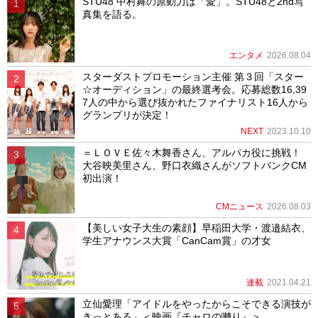
STU48 中村舞の原動力は「愛」。STU48と2nd写
真集を語る。
エンタメ
2026.08.04
スターダストプロモーション主催 第３回「スター
☆オーディション」の最終選考会。応募総数16,39
7人の中から選び抜かれたファイナリスト16人から
グランプリが決定！
NEXT
2023.10.10
＝ＬＯＶＥ佐々木舞香さん、アルパカ役に挑戦！
大谷映美里さん、野口衣織さんがソフトバンクCM
初出演！
CMニュース
2026.08.03
【美しい女子大生の素顔】早稲田大学・渡邉結衣、
学生アナウンス大賞「CanCam賞」の才女
連載
2021.04.21
立仙愛理「アイドルをやったからこそできる演技が
きっとある」＜映画『チャロの囀り』＞