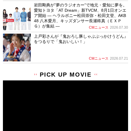
岩田剛典が”夢のラジオカー”で地元・愛知に夢を。
愛知トヨタ「AT Dream」新TVCM、8月1日オンエ
ア開始 ― ヘラルボニー松田崇弥・松田文登、AKB
48 八木愛月、キッズダンサー長瀬柊真（ＥＸＰ
Ｇ）が集結 ―
CMニュース
2026.07.30
上戸彩さんが『鬼おろし豚しゃぶぶっかけうどん』
をつるりで「鬼おいしい！」
CMニュース
2026.07.21
PICK UP MOVIE