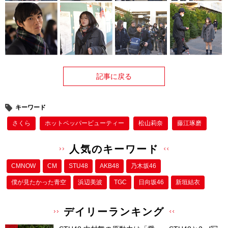
記事に戻る
キーワード
さくら
ホットペッパービューティー
松山莉奈
藤江琢磨
人気のキーワード
CMNOW
CM
STU48
AKB48
乃木坂46
僕が⾒たかった⻘空
浜辺美波
TGC
日向坂46
新垣結衣
デイリーランキング