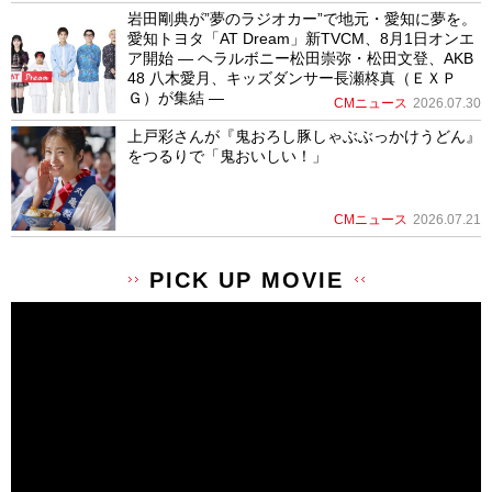
岩田剛典が”夢のラジオカー”で地元・愛知に夢を。
愛知トヨタ「AT Dream」新TVCM、8月1日オンエ
ア開始 ― ヘラルボニー松田崇弥・松田文登、AKB
48 八木愛月、キッズダンサー長瀬柊真（ＥＸＰ
Ｇ）が集結 ―
CMニュース
2026.07.30
上戸彩さんが『鬼おろし豚しゃぶぶっかけうどん』
をつるりで「鬼おいしい！」
CMニュース
2026.07.21
PICK UP MOVIE