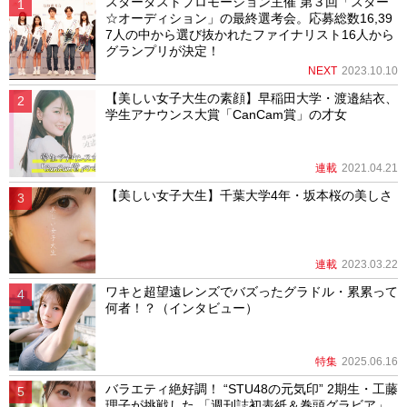
スターダストプロモーション主催 第３回「スター
☆オーディション」の最終選考会。応募総数16,39
7人の中から選び抜かれたファイナリスト16人から
グランプリが決定！
NEXT
2023.10.10
【美しい女子大生の素顔】早稲田大学・渡邉結衣、
学生アナウンス大賞「CanCam賞」の才女
連載
2021.04.21
【美しい女子大生】千葉大学4年・坂本桜の美しさ
連載
2023.03.22
ワキと超望遠レンズでバズったグラドル・累累って
何者！？（インタビュー）
特集
2025.06.16
バラエティ絶好調！ “STU48の元気印” 2期生・工藤
理子が挑戦した 「週刊誌初表紙＆巻頭グラビア」