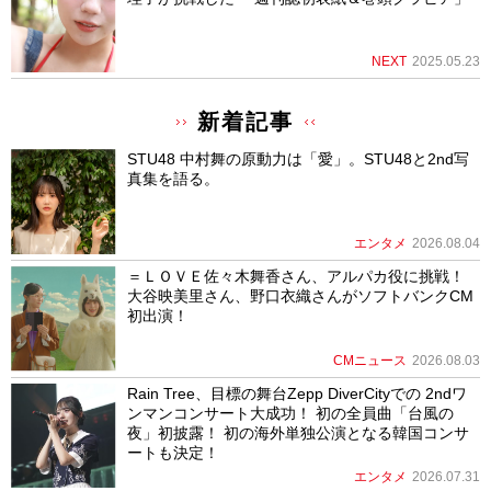
NEXT
2025.05.23
新着記事
STU48 中村舞の原動力は「愛」。STU48と2nd写
真集を語る。
エンタメ
2026.08.04
＝ＬＯＶＥ佐々木舞香さん、アルパカ役に挑戦！
大谷映美里さん、野口衣織さんがソフトバンクCM
初出演！
CMニュース
2026.08.03
Rain Tree、目標の舞台Zepp DiverCityでの 2ndワ
ンマンコンサート大成功！ 初の全員曲「台風の
夜」初披露！ 初の海外単独公演となる韓国コンサ
ートも決定！
エンタメ
2026.07.31