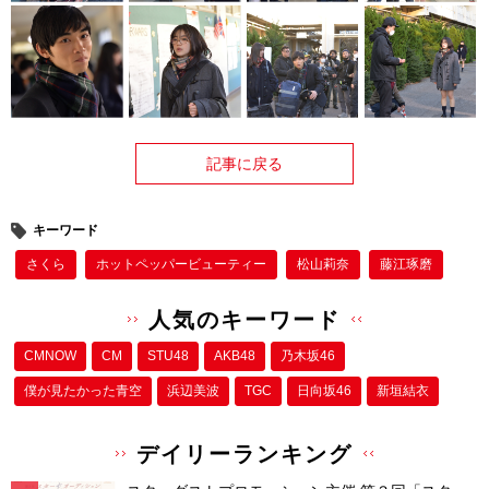
記事に戻る
キーワード
さくら
ホットペッパービューティー
松山莉奈
藤江琢磨
人気のキーワード
CMNOW
CM
STU48
AKB48
乃木坂46
僕が⾒たかった⻘空
浜辺美波
TGC
日向坂46
新垣結衣
デイリーランキング