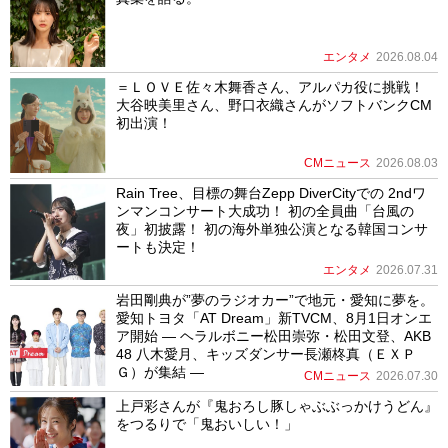
エンタメ
2026.08.04
＝ＬＯＶＥ佐々木舞香さん、アルパカ役に挑戦！
大谷映美里さん、野口衣織さんがソフトバンクCM
初出演！
CMニュース
2026.08.03
Rain Tree、目標の舞台Zepp DiverCityでの 2ndワ
ンマンコンサート大成功！ 初の全員曲「台風の
夜」初披露！ 初の海外単独公演となる韓国コンサ
ートも決定！
エンタメ
2026.07.31
岩田剛典が”夢のラジオカー”で地元・愛知に夢を。
愛知トヨタ「AT Dream」新TVCM、8月1日オンエ
ア開始 ― ヘラルボニー松田崇弥・松田文登、AKB
48 八木愛月、キッズダンサー長瀬柊真（ＥＸＰ
Ｇ）が集結 ―
CMニュース
2026.07.30
上戸彩さんが『鬼おろし豚しゃぶぶっかけうどん』
をつるりで「鬼おいしい！」