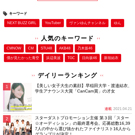
キーワード
NEXT BUZZ GIRL
YouTuber
ヴァンゆんチャンネル
ゆん
人気のキーワード
CMNOW
CM
STU48
AKB48
乃木坂46
僕が⾒たかった⻘空
浜辺美波
TGC
日向坂46
新垣結衣
デイリーランキング
【美しい女子大生の素顔】早稲田大学・渡邉結衣、
学生アナウンス大賞「CanCam賞」の才女
連載
2021.04.21
スターダストプロモーション主催 第３回「スター
☆オーディション」の最終選考会。応募総数16,39
7人の中から選び抜かれたファイナリスト16人から
グランプリが決定！