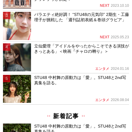
NEXT
2023.10.10
バラエティ絶好調！ “STU48の元気印” 2期生・工藤
理子が挑戦した 「週刊誌初表紙＆巻頭グラビア」
NEXT
2025.05.23
立仙愛理「アイドルをやったからこそできる演技が
きっとある」＜映画『チャロの囀り』＞
エンタメ
2024.01.16
STU48 中村舞の原動力は「愛」。STU48と2nd写
真集を語る。
エンタメ
2026.08.04
新着記事
STU48 中村舞の原動力は「愛」。STU48と2nd写
真集を語る。