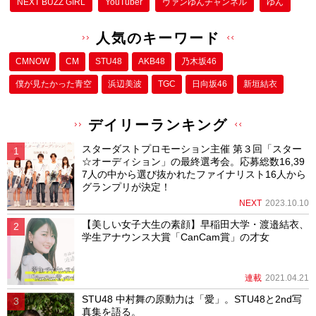
NEXT BUZZ GIRL
YouTuber
ヴァンゆんチャンネル
ゆん
人気のキーワード
CMNOW
CM
STU48
AKB48
乃木坂46
僕が⾒たかった⻘空
浜辺美波
TGC
日向坂46
新垣結衣
デイリーランキング
スターダストプロモーション主催 第３回「スター
☆オーディション」の最終選考会。応募総数16,39
7人の中から選び抜かれたファイナリスト16人から
グランプリが決定！
NEXT
2023.10.10
【美しい女子大生の素顔】早稲田大学・渡邉結衣、
学生アナウンス大賞「CanCam賞」の才女
連載
2021.04.21
STU48 中村舞の原動力は「愛」。STU48と2nd写
真集を語る。