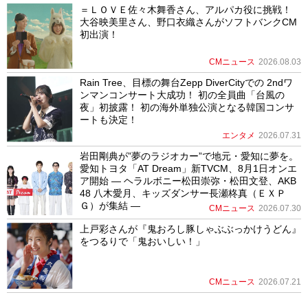
＝ＬＯＶＥ佐々木舞香さん、アルパカ役に挑戦！
大谷映美里さん、野口衣織さんがソフトバンクCM
初出演！
CMニュース
2026.08.03
Rain Tree、目標の舞台Zepp DiverCityでの 2ndワ
ンマンコンサート大成功！ 初の全員曲「台風の
夜」初披露！ 初の海外単独公演となる韓国コンサ
ートも決定！
エンタメ
2026.07.31
岩田剛典が”夢のラジオカー”で地元・愛知に夢を。
愛知トヨタ「AT Dream」新TVCM、8月1日オンエ
ア開始 ― ヘラルボニー松田崇弥・松田文登、AKB
48 八木愛月、キッズダンサー長瀬柊真（ＥＸＰ
Ｇ）が集結 ―
CMニュース
2026.07.30
上戸彩さんが『鬼おろし豚しゃぶぶっかけうどん』
をつるりで「鬼おいしい！」
CMニュース
2026.07.21