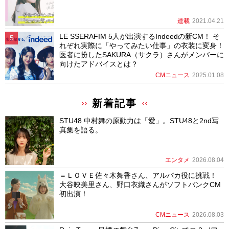
連載
2021.04.21
LE SSERAFIM 5人が出演するIndeedの新CM！ そ
れぞれ実際に「やってみたい仕事」の衣装に変身！
医者に扮したSAKURA（サクラ）さんがメンバーに
向けたアドバイスとは？
CMニュース
2025.01.08
新着記事
STU48 中村舞の原動力は「愛」。STU48と2nd写
真集を語る。
エンタメ
2026.08.04
＝ＬＯＶＥ佐々木舞香さん、アルパカ役に挑戦！
大谷映美里さん、野口衣織さんがソフトバンクCM
初出演！
CMニュース
2026.08.03