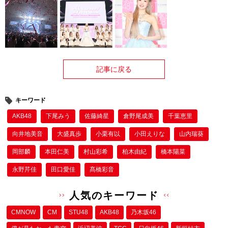
記事に戻る
キーワード
AKB48
下尾みう
佐藤綺星
倉野尾成美
千葉恵里
向井地美⾳
⼤盛真歩
小栗有以
小田えりな
⼭内瑞葵
岡部麟
本田仁美
村⼭彩希
柏⽊由紀
橋本陽菜
永野芹佳
田口愛佳
髙橋彩⾳
人気のキーワード
CMNOW
CM
STU48
AKB48
乃木坂46