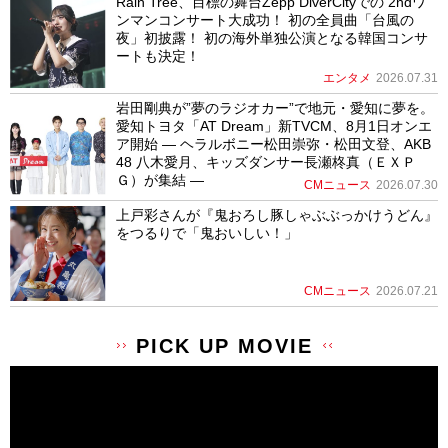
Rain Tree、目標の舞台Zepp DiverCityでの 2ndワ
ンマンコンサート大成功！ 初の全員曲「台風の
夜」初披露！ 初の海外単独公演となる韓国コンサ
ートも決定！
エンタメ
2026.07.31
岩田剛典が”夢のラジオカー”で地元・愛知に夢を。
愛知トヨタ「AT Dream」新TVCM、8月1日オンエ
ア開始 ― ヘラルボニー松田崇弥・松田文登、AKB
48 八木愛月、キッズダンサー長瀬柊真（ＥＸＰ
Ｇ）が集結 ―
CMニュース
2026.07.30
上戸彩さんが『鬼おろし豚しゃぶぶっかけうどん』
をつるりで「鬼おいしい！」
CMニュース
2026.07.21
PICK UP MOVIE