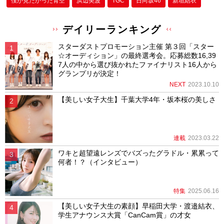
僕が⾒たかった⻘空
浜辺美波
TGC
日向坂46
新垣結衣
デイリーランキング
スターダストプロモーション主催 第３回「スター
☆オーディション」の最終選考会。応募総数16,39
7人の中から選び抜かれたファイナリスト16人から
グランプリが決定！
NEXT
2023.10.10
【美しい女子大生】千葉大学4年・坂本桜の美しさ
連載
2023.03.22
ワキと超望遠レンズでバズったグラドル・累累って
何者！？（インタビュー）
特集
2025.06.16
【美しい女子大生の素顔】早稲田大学・渡邉結衣、
学生アナウンス大賞「CanCam賞」の才女