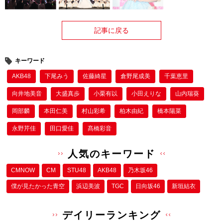
記事に戻る
キーワード
AKB48
下尾みう
佐藤綺星
倉野尾成美
千葉恵里
向井地美⾳
⼤盛真歩
小栗有以
小田えりな
⼭内瑞葵
岡部麟
本田仁美
村⼭彩希
柏⽊由紀
橋本陽菜
永野芹佳
田口愛佳
髙橋彩⾳
人気のキーワード
CMNOW
CM
STU48
AKB48
乃木坂46
僕が⾒たかった⻘空
浜辺美波
TGC
日向坂46
新垣結衣
デイリーランキング