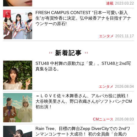
連載
2023.03.22
FRESH CAMPUS CONTEST “日本一可愛い新入
生”が有賀怜香に決定。弘中綾香アナを目指すアナ
ウンサーの原石!
エンタメ
2021.11.17
新着記事
STU48 中村舞の原動力は「愛」。STU48と2nd写
真集を語る。
エンタメ
2026.08.04
＝ＬＯＶＥ佐々木舞香さん、アルパカ役に挑戦！
大谷映美里さん、野口衣織さんがソフトバンクCM
初出演！
CMニュース
2026.08.03
Rain Tree、目標の舞台Zepp DiverCityでの 2ndワ
ンマンコンサート大成功！ 初の全員曲「台風の