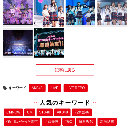
記事に戻る
キーワード
AKB48
LIVE
LIVE REPO
人気のキーワード
CMNOW
CM
STU48
AKB48
乃木坂46
僕が⾒たかった⻘空
浜辺美波
TGC
日向坂46
新垣結衣