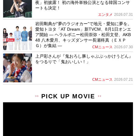
夜」初披露！ 初の海外単独公演となる韓国コンサ
ートも決定！
エンタメ
2026.07.31
岩田剛典が”夢のラジオカー”で地元・愛知に夢を。
愛知トヨタ「AT Dream」新TVCM、8月1日オンエ
ア開始 ― ヘラルボニー松田崇弥・松田文登、AKB
48 八木愛月、キッズダンサー長瀬柊真（ＥＸＰ
Ｇ）が集結 ―
CMニュース
2026.07.30
上戸彩さんが『鬼おろし豚しゃぶぶっかけうどん』
をつるりで「鬼おいしい！」
CMニュース
2026.07.21
PICK UP MOVIE