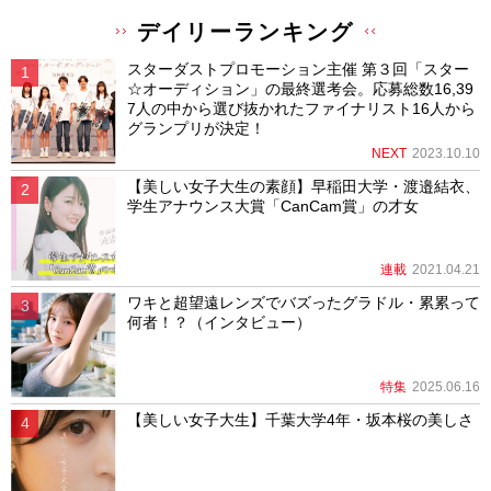
デイリーランキング
スターダストプロモーション主催 第３回「スター
☆オーディション」の最終選考会。応募総数16,39
7人の中から選び抜かれたファイナリスト16人から
グランプリが決定！
NEXT
2023.10.10
【美しい女子大生の素顔】早稲田大学・渡邉結衣、
学生アナウンス大賞「CanCam賞」の才女
連載
2021.04.21
ワキと超望遠レンズでバズったグラドル・累累って
何者！？（インタビュー）
特集
2025.06.16
【美しい女子大生】千葉大学4年・坂本桜の美しさ