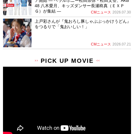
ア開始 ― ヘラルボニー松田崇弥・松田文登、AKB
48 八木愛月、キッズダンサー長瀬柊真（ＥＸＰ
Ｇ）が集結 ―
CMニュース
2026.07.30
上戸彩さんが『鬼おろし豚しゃぶぶっかけうどん』
をつるりで「鬼おいしい！」
CMニュース
2026.07.21
PICK UP MOVIE