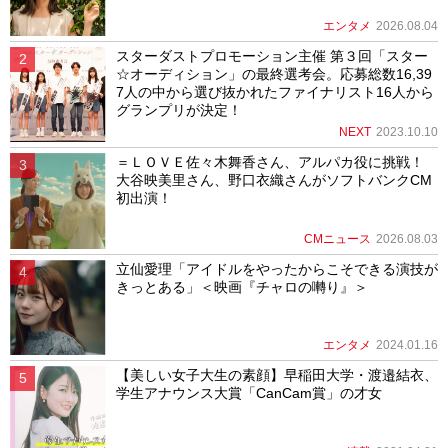
エンタメ
2026.08.04
スターダストプロモーション主催 第３回「スター
☆オーディション」の最終選考会。応募総数16,39
7人の中から選び抜かれたファイナリスト16人から
グランプリが決定！
NEXT
2023.10.10
＝ＬＯＶＥ佐々木舞香さん、アルパカ役に挑戦！
大谷映美里さん、野口衣織さんがソフトバンクCM
初出演！
CMニュース
2026.08.03
立仙愛理「アイドルをやったからこそできる演技が
きっとある」＜映画『チャロの囀り』＞
エンタメ
2024.01.16
【美しい女子大生の素顔】早稲田大学・渡邉結衣、
学生アナウンス大賞「CanCam賞」の才女