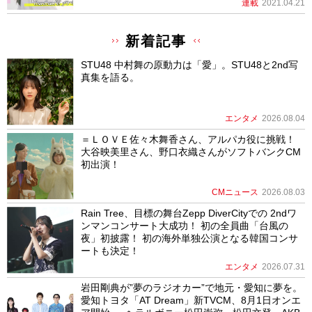
連載
2021.04.21
新着記事
STU48 中村舞の原動力は「愛」。STU48と2nd写
真集を語る。
エンタメ
2026.08.04
＝ＬＯＶＥ佐々木舞香さん、アルパカ役に挑戦！
大谷映美里さん、野口衣織さんがソフトバンクCM
初出演！
CMニュース
2026.08.03
Rain Tree、目標の舞台Zepp DiverCityでの 2ndワ
ンマンコンサート大成功！ 初の全員曲「台風の
夜」初披露！ 初の海外単独公演となる韓国コンサ
ートも決定！
エンタメ
2026.07.31
岩田剛典が”夢のラジオカー”で地元・愛知に夢を。
愛知トヨタ「AT Dream」新TVCM、8月1日オンエ