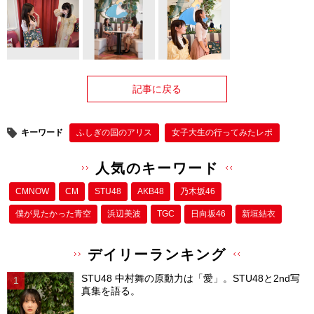
記事に戻る
キーワード
ふしぎの国のアリス
女子大生の行ってみたレポ
人気のキーワード
CMNOW
CM
STU48
AKB48
乃木坂46
僕が⾒たかった⻘空
浜辺美波
TGC
日向坂46
新垣結衣
デイリーランキング
STU48 中村舞の原動力は「愛」。STU48と2nd写
真集を語る。