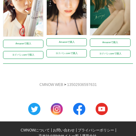
Amazonで購入
Amazonで購入
Amazonで購入
ヨドバシ.comで購入
ヨドバシ.comで購入
ヨドバシ.comで購入
CMNOW WEB
>
13502936597631
CMNOWについて
お問い合わせ
プライバシーポリシー
玄光社のWebサイト一覧
運営会社