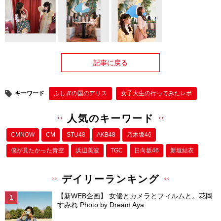
記事に戻る
キーワード
ふしぎの国のアリス
女子大生の行ってみたレポ
人気のキーワード
CMNOW
CM
STU48
AKB48
乃木坂46
僕が⾒たかった⻘空
浜辺美波
TGC
日向坂46
新垣結衣
デイリーランキング
【新WEB企画】 女優とカメラとフィルムと。花岡
すみれ Photo by Dream Aya