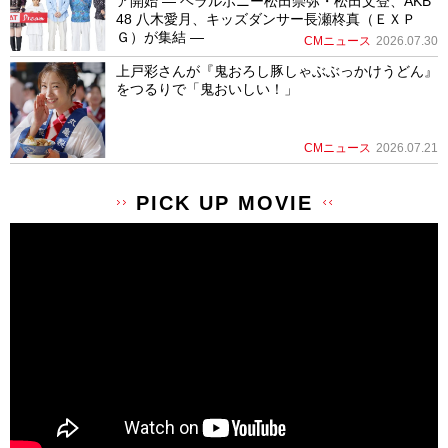
ア開始 ― ヘラルボニー松田崇弥・松田文登、AKB
48 八木愛月、キッズダンサー長瀬柊真（ＥＸＰ
Ｇ）が集結 ―
CMニュース
2026.07.30
上戸彩さんが『鬼おろし豚しゃぶぶっかけうどん』
をつるりで「鬼おいしい！」
CMニュース
2026.07.21
PICK UP MOVIE