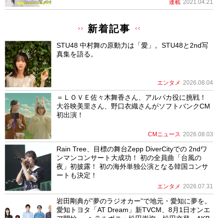
連載
2021.04.21
新着記事
STU48 中村舞の原動力は「愛」。STU48と2nd写
真集を語る。
エンタメ
2026.08.04
＝ＬＯＶＥ佐々木舞香さん、アルパカ役に挑戦！
大谷映美里さん、野口衣織さんがソフトバンクCM
初出演！
CMニュース
2026.08.03
Rain Tree、目標の舞台Zepp DiverCityでの 2ndワ
ンマンコンサート大成功！ 初の全員曲「台風の
夜」初披露！ 初の海外単独公演となる韓国コンサ
ートも決定！
エンタメ
2026.07.31
岩田剛典が”夢のラジオカー”で地元・愛知に夢を。
愛知トヨタ「AT Dream」新TVCM、8月1日オンエ