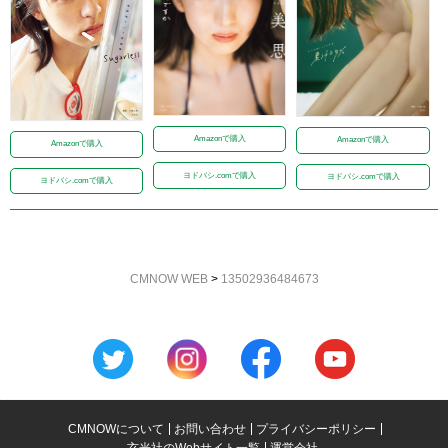
Amazonで購入
Amazonで購入
Amazonで購入
ヨドバシ.comで購入
ヨドバシ.comで購入
ヨドバシ.comで購入
CMNOW WEB
>
13502936484673
CMNOWについて
お問い合わせ
プライバシーポリシー
玄光社のWebサイト一覧
運営会社