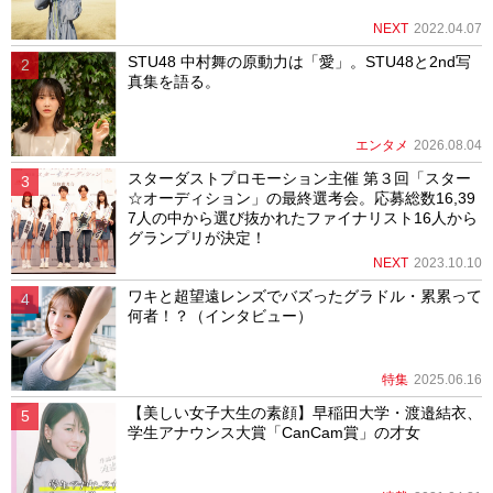
NEXT
2022.04.07
STU48 中村舞の原動力は「愛」。STU48と2nd写
真集を語る。
エンタメ
2026.08.04
スターダストプロモーション主催 第３回「スター
☆オーディション」の最終選考会。応募総数16,39
7人の中から選び抜かれたファイナリスト16人から
グランプリが決定！
NEXT
2023.10.10
ワキと超望遠レンズでバズったグラドル・累累って
何者！？（インタビュー）
特集
2025.06.16
【美しい女子大生の素顔】早稲田大学・渡邉結衣、
学生アナウンス大賞「CanCam賞」の才女